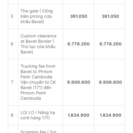
The gate ( Cổng
5
biên phòng cửa
391.050
391.050
khẩu Bavet)
Custom clearance
at Bavet Border (
6
6.778.200
6.778.200
Thủ tục cửa khẩu
Bavet)
Trucking fee from
Bavet to Phnom
Penh Cambodia
7
Vận chuyển từ CK
9.906.600
9.906.600
Bavet (171) đến
Phnom Penh
Cambodia
LO/ LO ( Nâng hạ
8
1.824.900
1.824.900
cont hàng 171)
Scanning fee ( Soi