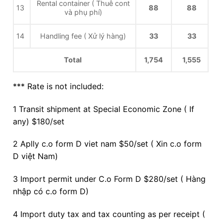
Rental container ( Thuê cont
13
88
88
và phụ phí)
14
Handling fee ( Xử lý hàng)
33
33
Total
1,754
1,555
*** Rate is not included:
1 Transit shipment at Special Economic Zone ( If
any) $180/set
2 Aplly c.o form D viet nam $50/set ( Xin c.o form
D việt Nam)
3 Import permit under C.o Form D $280/set ( Hàng
nhập có c.o form D)
4 Import duty tax and tax counting as per receipt (