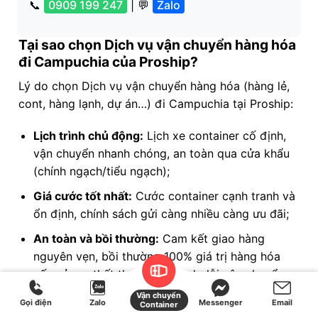
📞
0909 199 247
| 💬
Zalo
Tại sao chọn Dịch vụ vận chuyển hàng hóa
đi Campuchia của Proship?
Lý do chọn Dịch vụ vận chuyển hàng hóa (hàng lẻ,
cont, hàng lạnh, dự án…) đi Campuchia tại Proship:
Lịch trình chủ động:
Lịch xe container cố định,
vận chuyển nhanh chóng, an toàn qua cửa khẩu
(chính ngạch/tiểu ngạch);
Giá cước tốt nhất:
Cước container cạnh tranh và
ổn định, chính sách gửi càng nhiều càng ưu đãi;
An toàn và bồi thường:
Cam kết giao hàng
nguyên vẹn, bồi thường 100% giá trị hàng hóa
nếu xảy ra thất thoát, hư hại do lỗi vận chuyển;
Vận chuyển
Năng lực lớn và đa dạng:
Cung cấp đầy đủ loại
Gọi điện
Zalo
Messenger
Email
Container
container (20FT/40FT/45FT), không hạn chế số