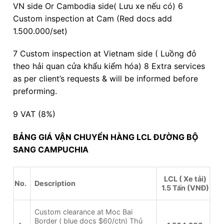
VN side Or Cambodia side( Lưu xe nếu có) 6
Custom inspection at Cam (Red docs add
1.500.000/set)
7 Custom inspection at Vietnam side ( Luồng đỏ
theo hải quan cửa khẩu kiểm hóa) 8 Extra services
as per client’s requests & will be informed before
preforming.
9 VAT (8%)
BẢNG GIÁ VẬN CHUYỂN HÀNG LCL ĐƯỜNG BỘ
SANG CAMPUCHIA
LCL ( Xe tải)
No.
Description
1.5 Tấn (VNĐ)
Custom clearance at Moc Bai
Border ( blue docs $60/ctn) Thủ