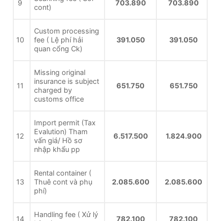
9
703.890
703.890
cont)
Custom processing
10
fee ( Lệ phí hải
391.050
391.050
quan cổng Ck)
Missing original
insurance is subject
11
651.750
651.750
charged by
customs office
Import permit (Tax
Evalution) Tham
12
6.517.500
1.824.900
vấn giá/ Hồ sơ
nhập khẩu pp
Rental container (
13
Thuê cont và phụ
2.085.600
2.085.600
phí)
Handling fee ( Xử lý
14
782.100
782.100