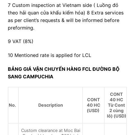
7 Custom inspection at Vietnam side ( Luồng đỏ
theo hải quan cửa khẩu kiểm hóa) 8 Extra services
as per client’s requests & will be informed before
preforming.
9 VAT (8%)
10 Mentioned rate is applied for LCL
BẢNG GIÁ VẬN CHUYỂN HÀNG FCL ĐƯỜNG BỘ
SANG CAMPUCHIA
CONT
CONT
40 HC
No.
Description
40 HC
Từ Cont
(USD)
2 cùng
lô) (USD)
Custom clearance at Moc Bai