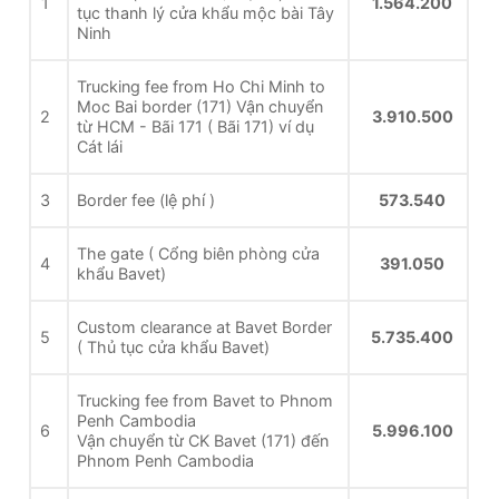
1
1.564.200
tục thanh lý cửa khẩu mộc bài Tây
Ninh
Trucking fee from Ho Chi Minh to
Moc Bai border (171) Vận chuyển
2
3.910.500
từ HCM - Bãi 171 ( Bãi 171) ví dụ
Cát lái
3
Border fee (lệ phí )
573.540
The gate ( Cổng biên phòng cửa
4
391.050
khẩu Bavet)
Custom clearance at Bavet Border
5
5.735.400
( Thủ tục cửa khẩu Bavet)
Trucking fee from Bavet to Phnom
Penh Cambodia
6
5.996.100
Vận chuyển từ CK Bavet (171) đến
Phnom Penh Cambodia