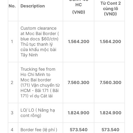
Từ Cont 2
HC
No.
Description
cùng lô
(VNĐ)
(VND)
Custom clearance
at Moc Bai Border (
blue docs $60/ctn)
1
1.564.200
1.564.200
Thủ tục thanh lý
cửa khẩu mộc bài
Tây Ninh
Trucking fee from
Ho Chi Minh to
Moc Bai border
2
7.560.300
7.560.300
(171) Vận chuyển từ
HCM - Bãi 171 ( Bãi
171) ví dụ Cát lái
LO/ LO ( Nâng hạ
3
1.824.900
1.824.900
cont rỗng)
4
Border fee (lệ phí )
573.540
573.540