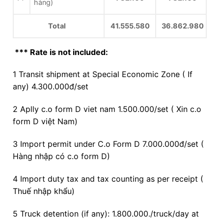
hàng)
Total
41.555.580
36.862.980
*** Rate is not included:
1 Transit shipment at Special Economic Zone ( If
any) 4.300.000đ/set
2 Aplly c.o form D viet nam 1.500.000/set ( Xin c.o
form D việt Nam)
3 Import permit under C.o Form D 7.000.000đ/set (
Hàng nhập có c.o form D)
4 Import duty tax and tax counting as per receipt (
Thuế nhập khẩu)
5 Truck detention (if any): 1.800.000./truck/day at