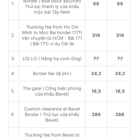
Border ( blue docs $60/ctn)
1
66
66
Thủ tục thanh lý cửa khẩu
mộc bài Tây Ninh
Trucking fee from Ho Chi
Minh to Moc Bai border (171)
2
319
319
Vận chuyển từ HCM - Bãi 171
( Bãi 171) ví dụ Cát lái
3
LO/ LO ( Nâng hạ cont rỗng)
77
77
4
Border fee (lệ phí )
24,2
24,2
The gate ( Cổng biên phòng
5
16,5
16,5
cửa khẩu Bavet)
Custom clearance at Bavet
6
Border ( Thủ tục cửa khẩu
286
286
Bavet)
Trucking fee from Bavet to