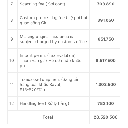
7
Scanning fee ( Soi cont)
703.890
Custom processing fee ( Lệ phí hải
8
391.050
quan cổng Ck)
Missing original insurance is
9
651.750
subject charged by customs office
Import permit (Tax Evalution)
10
Tham vấn giá/ Hồ sơ nhập khẩu
6.517.500
pp
Transaload shipment (Sang tải
11
hàng cửa khẩu Bavet)
1.303.500
$15-$20/Tấn
12
Handling fee ( Xử lý hàng)
782.100
Total
28.520.580