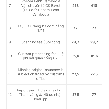
Phnom Penh Cambodia
7
Vận chuyển từ CK Bavet
418
418
(171) đến Phnom Penh
Cambodia
LO/ LO ( Nâng hạ cont hàng
8
77
77
171)
9
Scanning fee ( Soi cont)
29,7
29,7
Custom processing fee ( Lệ
10
16,5
16,5
phí hải quan cổng Ck)
Missing original insurance is
11
subject charged by customs
27,5
27,5
office
Import permit (Tax Evalution)
12
Tham vấn giá/ Hồ sơ nhập
275
77
khẩu pp