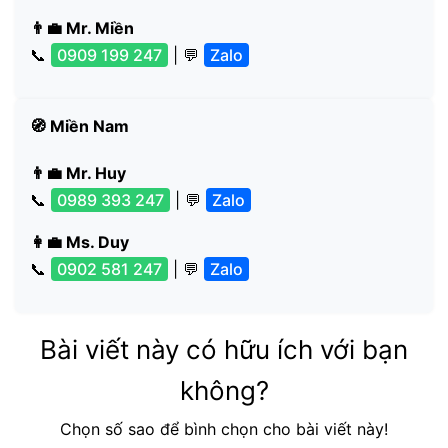
👨‍💼 Mr. Miền
📞
0909 199 247
| 💬
Zalo
🧭 Miền Nam
👨‍💼 Mr. Huy
📞
0989 393 247
| 💬
Zalo
👩‍💼 Ms. Duy
📞
0902 581 247
| 💬
Zalo
Bài viết này có hữu ích với bạn
không?
Chọn số sao để bình chọn cho bài viết này!