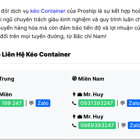
t đỏ! dịch vụ
kéo Container
của Proship là sự kết hợp ho
ội ngũ chuyên trách giàu kinh nghiệm và quy trình luân 
chuyển hàng hóa mà còn đảm bảo tiến độ và lợi nhuận c
 đối trên mọi tuyến đường, từ Bắc chí Nam!
e Liên Hệ Kéo Container
 Trung
🧭 Miền Nam
 Miền
👨‍💼 Mr. Huy
 199 247
| 💬
Zalo
📞
0931393247
| 💬
Zalo
👨‍💼 Mr. Huy
📞
0989393247
| 💬
Zal