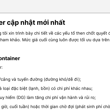
er cập nhật mới nhất
tôi xin trình bày chi tiết về các yếu tố then chốt quyết 
 tham khảo. Mức giá cuối cùng luôn được tối ưu dựa trên
ontainer
r:
/cảng và tuyến đường (đường khó/dễ đi);
à loại đặc biệt (lạnh, bồn) có chi phí khác nhau;
y hiểm (DG) làm tăng chi phí vận hành và rủi ro;
iờ, cuối tuần) hoặc thời gian chờ đợi (phát sinh phí chờ