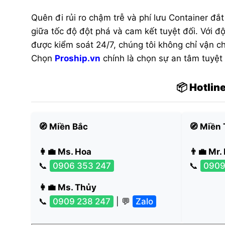
Quên đi rủi ro chậm trễ và phí lưu Container đắ
giữa tốc độ đột phá và cam kết tuyệt đối. Với đ
được kiểm soát 24/7, chúng tôi không chỉ vận 
Chọn
Proship.vn
chính là chọn sự an tâm tuyệt
📦 Hotlin
🧭 Miền Bắc
🧭 Miền
👩‍💼 Ms. Hoa
👨‍💼 Mr.
📞
0906 353 247
📞
0909
👩‍💼 Ms. Thủy
📞
0909 238 247
| 💬
Zalo