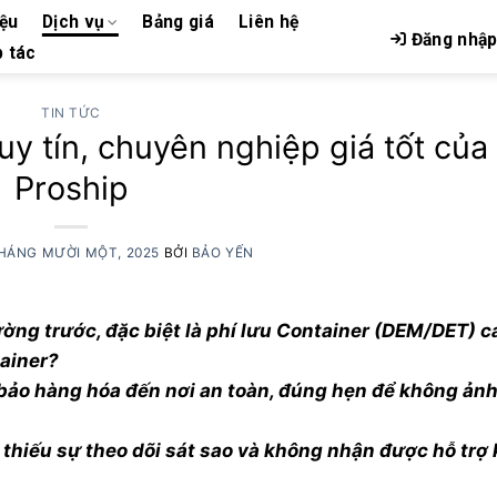
iệu
Dịch vụ
Bảng giá
Liên hệ
Đăng nhậ
 tác
TIN TỨC
uy tín, chuyên nghiệp giá tốt của
Proship
HÁNG MƯỜI MỘT, 2025
BỞI
BẢO YẾN
ường trước, đặc biệt là phí lưu Container (DEM/DET) c
ainer?
m bảo hàng hóa đến nơi an toàn, đúng hẹn để không ả
thiếu sự theo dõi sát sao và không nhận được hỗ trợ 