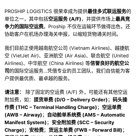
PROSHIP LOGISTICS 很荣幸成为提供
最佳多式联运服务
的
单位之一，其中包括
空运服务 (A/F)
，并提供市场上
最具竞
争力的国际空运费
。Proship 不仅在运输环节做得出色，还
协助客户在机场办理海关申报，以缩短货物通关时间。
我们目前正使用越南航空公司 (Vietnam Airlines)、越捷航
空 (VietJet Air)、亚洲航空 (Air Asia)、联合航空 (United
Airlines)、中华航空 (China Airlines) 等
信誉良好的航空公
司
的国际空运服务…凭借专业的员工团队，我们自信能为客
户提供最优质、最卓越的服务。
请注意：
除了固定的空运费 (A/F) 外，可能还有其他空运
附加费，如：
提货单费 (D/O – Delivery Order)
；
码头操
作费 (THC – Terminal Handling Charge)
；
空运单费
(AWB – Airway)
；
自动舱单系统费 (AMS – Automatic
Manifest System)
；
安全附加费 (SCC – Security
Charge)
；
安检费
；
货运主单费 (FWB – Forward Bill)
；