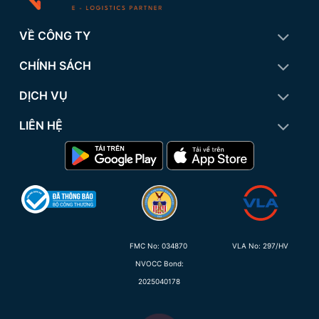
VỀ CÔNG TY
CHÍNH SÁCH
DỊCH VỤ
LIÊN HỆ
FMC No:
034870
VLA No: 297/HV
NVOCC Bond:
2025040178