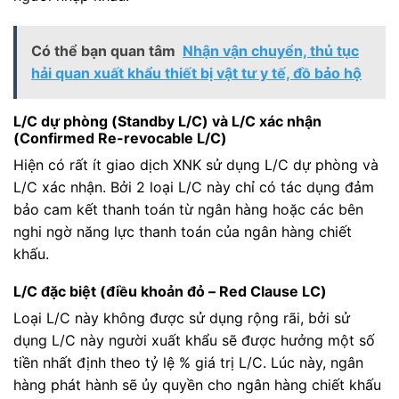
Có thể bạn quan tâm
Nhận vận chuyển, thủ tục
hải quan xuất khẩu thiết bị vật tư y tế, đồ bảo hộ
L/C dự phòng (Standby L/C) và L/C xác nhận
(Confirmed Re-revocable L/C)
Hiện có rất ít giao dịch XNK sử dụng L/C dự phòng và
L/C xác nhận. Bởi 2 loại L/C này chỉ có tác dụng đảm
bảo cam kết thanh toán từ ngân hàng hoặc các bên
nghi ngờ năng lực thanh toán của ngân hàng chiết
khấu.
L/C đặc biệt (điều khoản đỏ – Red Clause LC)
Loại L/C này không được sử dụng rộng rãi, bởi sử
dụng L/C này người xuất khẩu sẽ được hưởng một số
tiền nhất định theo tỷ lệ % giá trị L/C. Lúc này, ngân
hàng phát hành sẽ ủy quyền cho ngân hàng chiết khấu