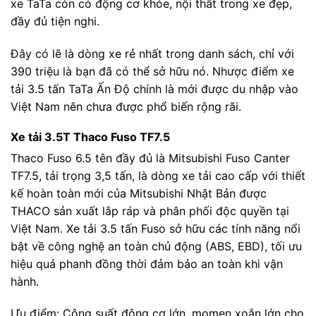
xe TaTa còn có động cơ khỏe, nội thất trong xe đẹp,
đầy đủ tiện nghi.
Đây có lẽ là dòng xe rẻ nhất trong danh sách, chỉ với
390 triệu là bạn đã có thể sở hữu nó. Nhược điểm xe
tải 3.5 tấn TaTa Ấn Độ chính là mới được du nhập vào
Việt Nam nên chưa được phổ biến rộng rãi.
Xe tải 3.5T Thaco Fuso TF7.5
Thaco Fuso 6.5 tên đầy đủ là Mitsubishi Fuso Canter
TF7.5, tải trọng 3,5 tấn, là dòng xe tải cao cấp với thiết
kế hoàn toàn mới của Mitsubishi Nhật Bản được
THACO sản xuất lắp ráp và phân phối độc quyền tại
Việt Nam. Xe tải 3.5 tấn Fuso sở hữu các tính năng nổi
bật về công nghệ an toàn chủ động (ABS, EBD), tối ưu
hiệu quả phanh đồng thời đảm bảo an toàn khi vận
hành.
Ưu điểm: Công suất động cơ lớn, momen xoắn lớn cho