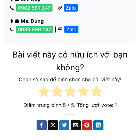
📞
0902 581 247
| 💬
Zalo
👩‍💼 Ms. Dung
📞
0939 999 247
| 💬
Zalo
Bài viết này có hữu ích với bạn
không?
Chọn số sao để bình chọn cho bài viết này!
Điểm trung bình
5
/ 5. Tổng lượt vote:
1