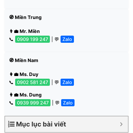
🧭 Miền Trung
👨‍💼 Mr. Miền
📞
0909 199 247
| 💬
Zalo
🧭 Miền Nam
👩‍💼 Ms. Duy
📞
0902 581 247
| 💬
Zalo
👩‍💼 Ms. Dung
📞
0939 999 247
| 💬
Zalo
Mục lục bài viết