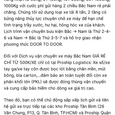
1000Kg với cước phí gửi hàng 2 chiều Bắc Nam rẻ phải
chăng. Chúng tôi sử dụng loại xe tải 8 tấn, 2 tầng có
bửng nâng thủy lực chuyên chở xe máy để hạn chế
tình trạng trầy xước, hư hại, hỏng hóc xe của khách.
Lịch trình vận chuyển bưu kiện Bắc -> Nam là Thứ 2-4-
6 và Nam -> Bắc là Thứ 3-5-7 và hỗ trợ giao nhận
phương thức DOOR TO DOOR.
Đối với Dịch vụ vận chuyển xe máy Bắc Nam GIÁ RẺ
CHỈ TỪ 500K/XE chỉ có tại Proship Logistics: Xe số/xe
tay ga/xe tay côn được bọc lót bằng chăn mền, mút
bông, bìa carton,…đảm bảo an toàn tuyệt đối còn xe
phân khối lớn (PKL) sẽ được đóng thùng vận chuyển
và cung cấp bảo hiểm cho dòng xe giá trị cao.
Theo đó, bạn có thể chủ động sắp xếp lịch gửi và liên
hệ gửi xe trực tiếp tại các kho Proship Tân Bình (26
Văn Chung, P13, Q. Tân Bình, TP.HCM) và Proship Quận