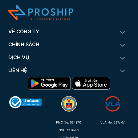
VỀ CÔNG TY
CHÍNH SÁCH
DỊCH VỤ
LIÊN HỆ
FMC No:
034870
VLA No: 297/HV
NVOCC Bond:
2025040178