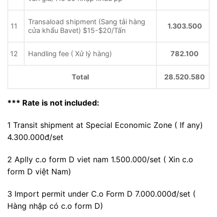
Transaload shipment (Sang tải hàng
11
1.303.500
cửa khẩu Bavet) $15-$20/Tấn
12
Handling fee ( Xử lý hàng)
782.100
Total
28.520.580
*** Rate is not included:
1 Transit shipment at Special Economic Zone ( If any)
4.300.000đ/set
2 Aplly c.o form D viet nam 1.500.000/set ( Xin c.o
form D việt Nam)
3 Import permit under C.o Form D 7.000.000đ/set (
Hàng nhập có c.o form D)