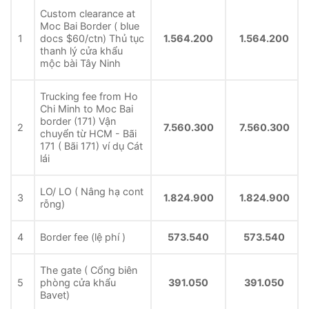
Custom clearance at
Moc Bai Border ( blue
1
docs $60/ctn) Thủ tục
1.564.200
1.564.200
thanh lý cửa khẩu
mộc bài Tây Ninh
Trucking fee from Ho
Chi Minh to Moc Bai
border (171) Vận
2
7.560.300
7.560.300
chuyển từ HCM - Bãi
171 ( Bãi 171) ví dụ Cát
lái
LO/ LO ( Nâng hạ cont
3
1.824.900
1.824.900
rỗng)
4
Border fee (lệ phí )
573.540
573.540
The gate ( Cổng biên
5
phòng cửa khẩu
391.050
391.050
Bavet)