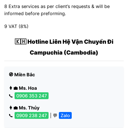
8 Extra services as per client’s requests & will be
informed before preforming.
9 VAT (8%)
🇰🇭 Hotline Liên Hệ Vận Chuyển Đi
Campuchia (Cambodia)
🧭 Miền Bắc
👩‍💼 Ms. Hoa
📞
0906 353 247
👩‍💼 Ms. Thủy
📞
0909 238 247
| 💬
Zalo