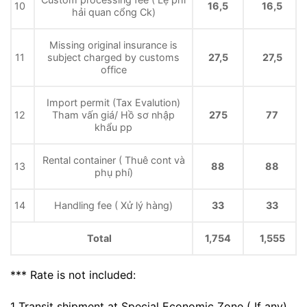
10
16,5
16,5
hải quan cổng Ck)
Missing original insurance is
11
subject charged by customs
27,5
27,5
office
Import permit (Tax Evalution)
12
Tham vấn giá/ Hồ sơ nhập
275
77
khẩu pp
Rental container ( Thuê cont và
13
88
88
phụ phí)
14
Handling fee ( Xử lý hàng)
33
33
Total
1,754
1,555
*** Rate is not included:
1 Transit shipment at Special Economic Zone ( If any)