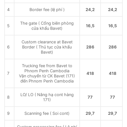
4
Border fee (lệ phí )
24,2
24,2
The gate ( Cổng biên phòng
5
16,5
16,5
cửa khẩu Bavet)
Custom clearance at Bavet
6
Border ( Thủ tục cửa khẩu
286
286
Bavet)
Trucking fee from Bavet to
Phnom Penh Cambodia
7
418
418
Vận chuyển từ CK Bavet (171)
đến Phnom Penh Cambodia
LO/ LO ( Nâng hạ cont hàng
8
77
77
171)
9
Scanning fee ( Soi cont)
29,7
29,7
Custom processing fee ( Lệ phí