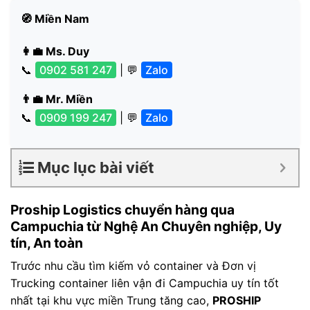
🧭 Miền Nam
👩‍💼 Ms. Duy
📞
0902 581 247
| 💬
Zalo
👨‍💼 Mr. Miền
📞
0909 199 247
| 💬
Zalo
Mục lục bài viết
Proship Logistics chuyển hàng qua
Campuchia từ Nghệ An Chuyên nghiệp, Uy
tín, An toàn
Trước nhu cầu tìm kiếm vỏ container và Đơn vị
Trucking container liên vận đi Campuchia uy tín tốt
nhất tại khu vực miền Trung tăng cao,
PROSHIP