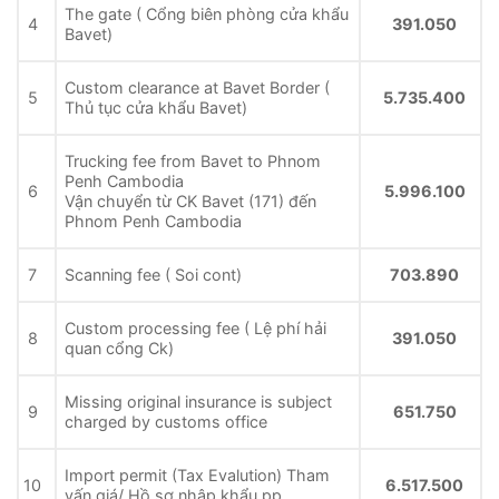
The gate ( Cổng biên phòng cửa khẩu
4
391.050
Bavet)
Custom clearance at Bavet Border (
5
5.735.400
Thủ tục cửa khẩu Bavet)
Trucking fee from Bavet to Phnom
Penh Cambodia
6
5.996.100
Vận chuyển từ CK Bavet (171) đến
Phnom Penh Cambodia
7
Scanning fee ( Soi cont)
703.890
Custom processing fee ( Lệ phí hải
8
391.050
quan cổng Ck)
Missing original insurance is subject
9
651.750
charged by customs office
Import permit (Tax Evalution) Tham
10
6.517.500
vấn giá/ Hồ sơ nhập khẩu pp