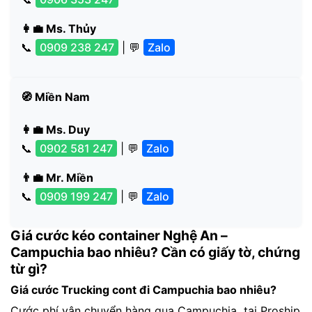
👩‍💼 Ms. Thủy
📞
0909 238 247
| 💬
Zalo
🧭 Miền Nam
👩‍💼 Ms. Duy
📞
0902 581 247
| 💬
Zalo
👨‍💼 Mr. Miền
📞
0909 199 247
| 💬
Zalo
Giá cước kéo container Nghệ An –
Campuchia bao nhiêu? Cần có giấy tờ, chứng
từ gì?
Giá cước Trucking cont đi Campuchia bao nhiêu?
Cước phí vận chuyển hàng qua Campuchia tại Proship