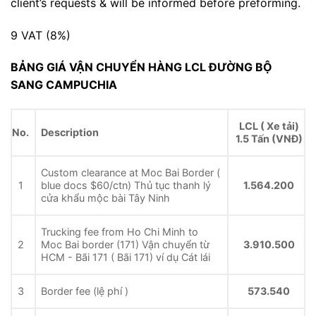
client’s requests & will be informed before preforming.
9 VAT (8%)
BẢNG GIÁ VẬN CHUYỂN HÀNG LCL ĐƯỜNG BỘ
SANG CAMPUCHIA
LCL ( Xe tải)
No.
Description
1.5 Tấn (VNĐ)
Custom clearance at Moc Bai Border (
1
blue docs $60/ctn) Thủ tục thanh lý
1.564.200
cửa khẩu mộc bài Tây Ninh
Trucking fee from Ho Chi Minh to
2
Moc Bai border (171) Vận chuyển từ
3.910.500
HCM - Bãi 171 ( Bãi 171) ví dụ Cát lái
3
Border fee (lệ phí )
573.540