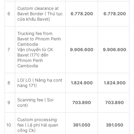
Custom clearance at
6
Bavet Border ( Thủ tục
6.778.200
6.778.200
cửa khẩu Bavet)
Trucking fee from
Bavet to Phnom Penh
Cambodia
7
Vận chuyển từ CK
9.906.600
9.906.600
Bavet (171) đến
Phnom Penh
Cambodia
LO/ LO ( Nâng hạ cont
8
1.824.900
1.824.900
hàng 171)
Scanning fee ( Soi
9
703.890
703.890
cont)
Custom processing
10
fee ( Lệ phí hải quan
391.050
391.050
cổng Ck)