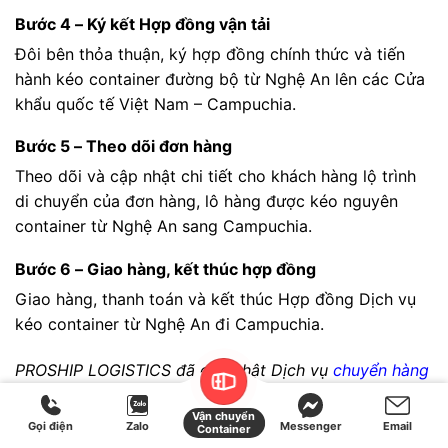
Bước 4 – Ký kết Hợp đồng vận tải
Đôi bên thỏa thuận, ký hợp đồng chính thức và tiến
hành kéo container đường bộ từ Nghệ An lên các Cửa
khẩu quốc tế Việt Nam – Campuchia.
Bước 5 – Theo dõi đơn hàng
Theo dõi và cập nhật chi tiết cho khách hàng lộ trình
di chuyển của đơn hàng, lô hàng được kéo nguyên
container từ Nghệ An sang Campuchia.
Bước 6 – Giao hàng, kết thúc hợp đồng
Giao hàng, thanh toán và kết thúc Hợp đồng Dịch vụ
kéo container từ Nghệ An đi Campuchia.
PROSHIP LOGISTICS đã cập nhật Dịch vụ
chuyển hàng
đi Campuchia từ Nghệ An
giá rẻ cho Quý doanh
Vận chuyển
nghiệp tham khảo. Chúng tôi tự tin là một trong những
Gọi điện
Zalo
Messenger
Email
Container
đơn vị Trucking container liên vận đi Campuchia