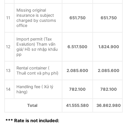
Missing original
insurance is subject
11
651.750
651.750
charged by customs
office
Import permit (Tax
Evalution) Tham vấn
12
6.517.500
1.824.900
giá/ Hồ sơ nhập khẩu
pp
Rental container (
13
2.085.600
2.085.600
Thuê cont và phụ phí)
Handling fee ( Xử lý
14
782.100
782.100
hàng)
Total
41.555.580
36.862.980
*** Rate is not included: