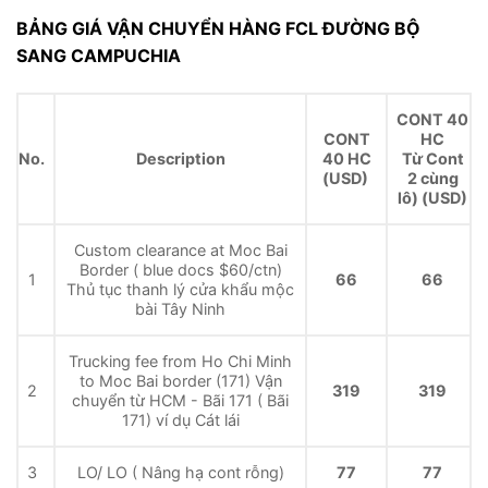
BẢNG GIÁ VẬN CHUYỂN HÀNG FCL ĐƯỜNG BỘ
SANG CAMPUCHIA
CONT 40
CONT
HC
No.
Description
40 HC
Từ Cont
(USD)
2 cùng
lô) (USD)
Custom clearance at Moc Bai
Border ( blue docs $60/ctn)
1
66
66
Thủ tục thanh lý cửa khẩu mộc
bài Tây Ninh
Trucking fee from Ho Chi Minh
to Moc Bai border (171) Vận
2
319
319
chuyển từ HCM - Bãi 171 ( Bãi
171) ví dụ Cát lái
3
LO/ LO ( Nâng hạ cont rỗng)
77
77