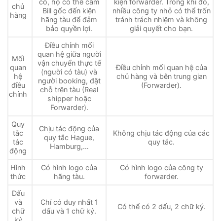
cố, họ có thể cầm
kiện forwarder. Trong khi đó,
chủ
Bill gốc đến kiện
nhiều công ty nhỏ có thể trốn
hàng
hãng tàu để đảm
tránh trách nhiệm và không
bảo quyền lợi.
giải quyết cho bạn.
Điều chỉnh mối
quan hệ giữa người
Mối
vận chuyển thực tế
quan
Điều chỉnh mối quan hệ của
(người có tàu) và
hệ
chủ hàng và bên trung gian
người booking, đặt
điều
(Forwarder).
chỗ trên tàu (Real
chỉnh
shipper hoặc
Forwarder).
Quy
Chịu tác động của
tắc
Không chịu tác động của các
quy tắc Hague,
tác
quy tắc.
Hamburg,…
động
Hình
Có hình logo của
Có hình logo của công ty
thức
hãng tàu.
forwarder.
Dấu
và
Chỉ có duy nhất 1
Có thể có 2 dấu, 2 chữ ký.
chữ
dấu và 1 chữ ký.
ký