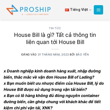
Bỏ
qua
Tiếng Việt
nội
dung
TIN TỨC
House Bill là gì? Tất cả thông tin
liên quan tới House Bill
ĐĂNG VÀO
31 THÁNG NĂM, 2023
BỞI
BẢO YẾN
x Doanh nghiệp kinh doanh hàng xuất, nhập đường
biển, thắc mắc về vận đơn House Bill of Lading?
x Bạn muốn biết ưu nhược điểm của House Bill, lý do
House Bill được sử dụng trong vận tải biển?
x Bạn có lô hàng không đủ đóng nguyên container
đường biển, cần ghép chung với khách khác để tiết
kiệm chi phí vận tải, XNK?