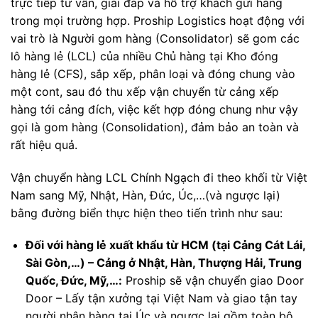
trực tiếp tư vấn, giải đáp và hỗ trợ khách gửi hàng
trong mọi trường hợp. Proship Logistics hoạt động với
vai trò là Người gom hàng (Consolidator) sẽ gom các
lô hàng lẻ (LCL) của nhiều Chủ hàng tại Kho đóng
hàng lẻ (CFS), sắp xếp, phân loại và đóng chung vào
một cont, sau đó thu xếp vận chuyển từ cảng xếp
hàng tới cảng đích, việc kết hợp đóng chung như vậy
gọi là gom hàng (Consolidation), đảm bảo an toàn và
rất hiệu quả.
Vận chuyển hàng LCL Chính Ngạch đi theo khối từ Việt
Nam sang Mỹ, Nhật, Hàn, Đức, Úc,…(và ngược lại)
bằng đường biển thực hiện theo tiến trình như sau:
Đối với hàng lẻ xuất khẩu từ HCM (tại Cảng Cát Lái,
Sài Gòn,…) – Cảng ở Nhật, Hàn, Thượng Hải, Trung
Quốc, Đức, Mỹ,…:
Proship sẽ vận chuyển giao Door
Door – Lấy tận xưởng tại Việt Nam và giao tận tay
người nhận hàng tại Úc và ngược lại gồm toàn bộ