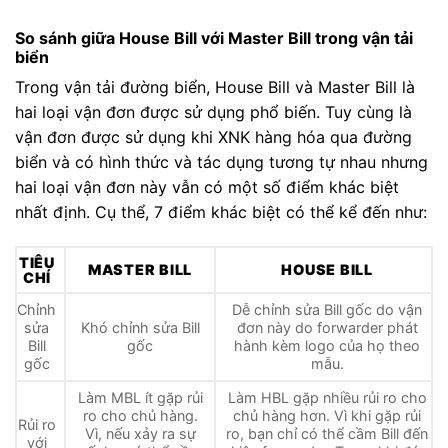
So sánh giữa House Bill với Master Bill trong vận tải
biển
Trong vận tải đường biển, House Bill và Master Bill là
hai loại vận đơn được sử dụng phổ biến. Tuy cùng là
vận đơn được sử dụng khi XNK hàng hóa qua đường
biển và có hình thức và tác dụng tương tự nhau nhưng
hai loại vận đơn này vẫn có một số điểm khác biệt
nhất định. Cụ thể, 7 điểm khác biệt có thể kể đến như:
TIÊU
MASTER BILL
HOUSE BILL
CHÍ
Chỉnh
Dễ chỉnh sửa Bill gốc do vận
sửa
Khó chỉnh sửa Bill
đơn này do forwarder phát
Bill
gốc
hành kèm logo của họ theo
gốc
mẫu.
Làm MBL ít gặp rủi
Làm HBL gặp nhiều rủi ro cho
ro cho chủ hàng.
chủ hàng hơn. Vì khi gặp rủi
Rủi ro
Vì, nếu xảy ra sự
ro, bạn chỉ có thể cầm Bill đến
với