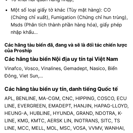
Một số loại giấy tờ khác (Tùy mặt hàng): CO
(Chứng chỉ xuất), Fumigation (Chứng chỉ hun trùng),
Msds (Phân tích thành phần hàng hóa), giấy phép
nhập khẩu…
Các hãng tàu biển đã, đang và sẽ là đối tác chiến lược
của Proship
Các hãng tàu biển Nội địa uy tín tại Việt Nam
Vinafco, Vosco, Vinalines, Gemadept, Nasico, Biển
Đông, Viet Sun,…
Các hãng tàu biển uy tín, danh tiếng Quốc tế
APL, BENLINE, MA-CGM, CNC, HIPPING, COSCO, ECU
LINE, EVERGREEN, EMADEPT, HANJIN, HAPAG-LLOYD,
HEUNG-A, HUBLINE, HYUNDA, GRAND, NDOTRA, K-
LINE, KMG, KMTC, AERSK LIN, INOTRANS, SITC, TS
LINE, MCC, MELL, MOL, MSC, VOSA, VVMV, WANHAI,