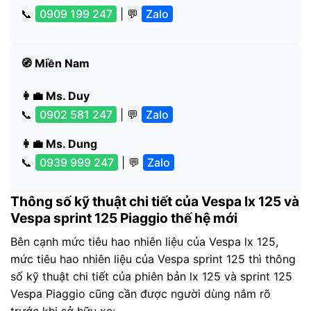
📞
0909 199 247
| 💬
Zalo
🧭 Miền Nam
👩‍💼 Ms. Duy
📞
0902 581 247
| 💬
Zalo
👩‍💼 Ms. Dung
📞
0939 999 247
| 💬
Zalo
Thông số kỹ thuật chi tiết của Vespa lx 125 và
Vespa sprint 125 Piaggio thế hệ mới
Bên cạnh mức tiêu hao nhiên liệu của Vespa lx 125,
mức tiêu hao nhiên liệu của Vespa sprint 125 thì thông
số kỹ thuật chi tiết của phiên bản lx 125 và sprint 125
Vespa Piaggio cũng cần được người dùng nắm rõ
trước khi sở hữu xe: