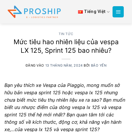
Bỏ
qua
Tiếng Việt
nội
dung
TIN TỨC
Mức tiêu hao nhiên liệu của vespa
LX 125, Sprint 125 bao nhiêu?
ĐĂNG VÀO
13 THÁNG NĂM, 2024
BỞI
BẢO YẾN
Bạn yêu thích xe Vespa của Piaggio, mong muốn sở
hữu bản vespa sprint 125 hoặc vespa lx 125 nhưng
chưa biết mức tiêu thụ nhiên liệu xe ra sao?
Bạn muốn
biết ưu nhược điểm của dòng vespa lx 125 và vespa
sprint 125 thế hệ mới nhất?
Bạn quan tâm tới các
thông số về kích thước, động cơ, khả năng vận hành
xe,…của vespa lx 125 và vespa sprint 125?