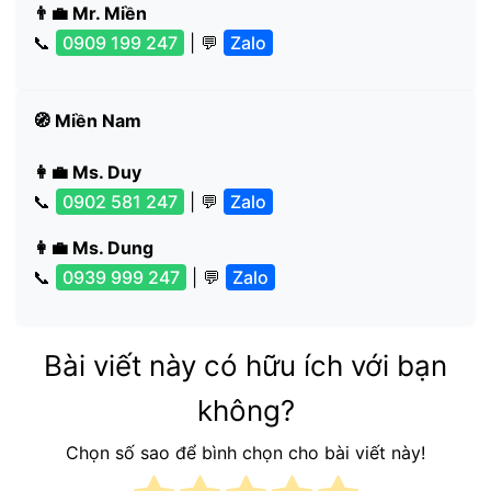
👨‍💼 Mr. Miền
📞
0909 199 247
| 💬
Zalo
🧭 Miền Nam
👩‍💼 Ms. Duy
📞
0902 581 247
| 💬
Zalo
👩‍💼 Ms. Dung
📞
0939 999 247
| 💬
Zalo
Bài viết này có hữu ích với bạn
không?
Chọn số sao để bình chọn cho bài viết này!