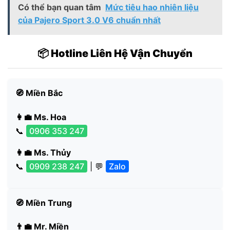
Có thể bạn quan tâm
Mức tiêu hao nhiên liệu
của Pajero Sport 3.0 V6 chuẩn nhất
📦 Hotline Liên Hệ Vận Chuyển
🧭 Miền Bắc
👩‍💼 Ms. Hoa
📞
0906 353 247
👩‍💼 Ms. Thủy
📞
0909 238 247
| 💬
Zalo
🧭 Miền Trung
👨‍💼 Mr. Miền