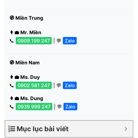
🧭 Miền Trung
👨‍💼 Mr. Miền
📞
0909 199 247
| 💬
Zalo
🧭 Miền Nam
👩‍💼 Ms. Duy
📞
0902 581 247
| 💬
Zalo
👩‍💼 Ms. Dung
📞
0939 999 247
| 💬
Zalo
Mục lục bài viết