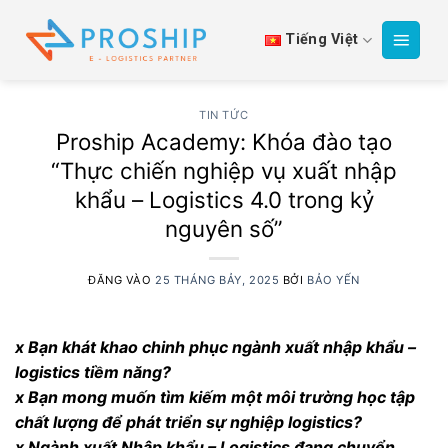
Bỏ
qua
Tiếng Việt
nội
dung
TIN TỨC
Proship Academy: Khóa đào tạo
“Thực chiến nghiệp vụ xuất nhập
khẩu – Logistics 4.0 trong kỷ
nguyên số”
ĐĂNG VÀO
25 THÁNG BẢY, 2025
BỞI
BẢO YẾN
x Bạn khát khao chinh phục ngành xuất nhập khẩu –
logistics tiềm năng?
x Bạn mong muốn tìm kiếm một môi trường học tập
chất lượng để phát triển sự nghiệp logistics?
x Ngành xuất Nhập khẩu – Logistics đang chuyển