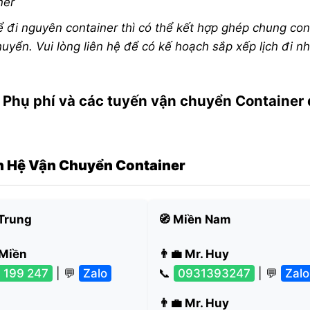
iner
đi nguyên container thì có thể kết hợp ghép chung con
huyển. Vui lòng liên hệ để có kế hoạch sắp xếp lịch đi n
 Phụ phí và các tuyến vận chuyển Container
ên Hệ Vận Chuyển Container
 Trung
🧭 Miền Nam
 Miền
👨‍💼 Mr. Huy
 199 247
| 💬
Zalo
📞
0931393247
| 💬
Zalo
👨‍💼 Mr. Huy