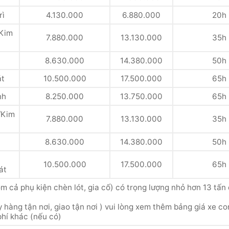
rì
4.130.000
6.880.000
20h
Kim
7.880.000
13.130.000
35h
8.630.000
14.380.000
50h
át
10.500.000
17.500.000
65h
nh
8.250.000
13.750.000
65h
/Kim
7.880.000
13.130.000
35h
8.630.000
14.380.000
50h
10.500.000
17.500.000
65h
át
 cả phụ kiện chèn lót, gia cố) có trọng lượng nhỏ hơn 13 tấn 
 hàng tận nơi, giao tận nơi ) vui lòng xem thêm bảng giá xe co
phí khác (nếu có)