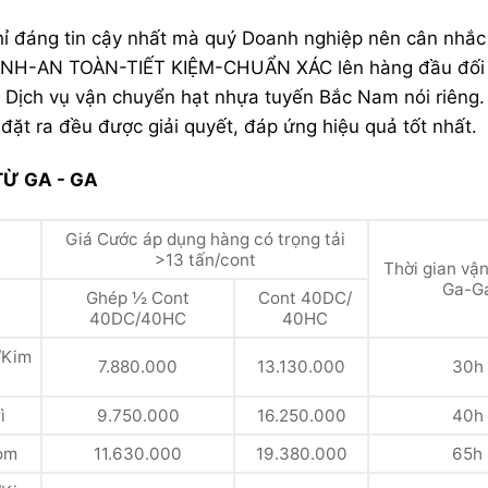
a chỉ đáng tin cậy nhất mà quý Doanh nghiệp nên cân nhắc
 NHANH-AN TOÀN-TIẾT KIỆM-CHUẨN XÁC lên hàng đầu đối v
 Dịch vụ vận chuyển hạt nhựa tuyến Bắc Nam nói riên
ặt ra đều được giải quyết, đáp ứng hiệu quả tốt nhất.
TỪ GA - GA
Giá Cước áp dụng hàng có trọng tải
>13 tấn/cont
Thời gian vậ
Ga-G
Ghép ½ Cont
Cont 40DC/
40DC/40HC
40HC
/Kim
7.880.000
13.130.000
30h
ì
9.750.000
16.250.000
40h
om
11.630.000
19.380.000
65h