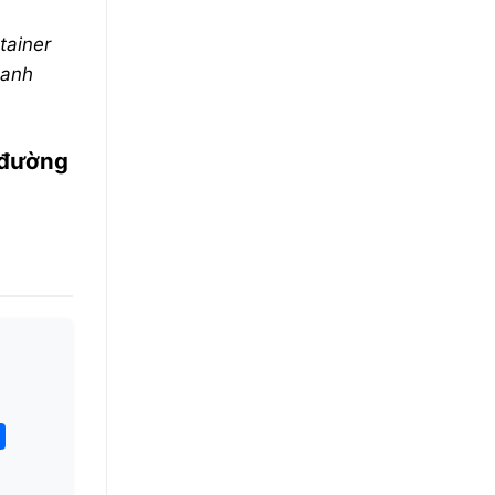
tainer
hanh
 đường