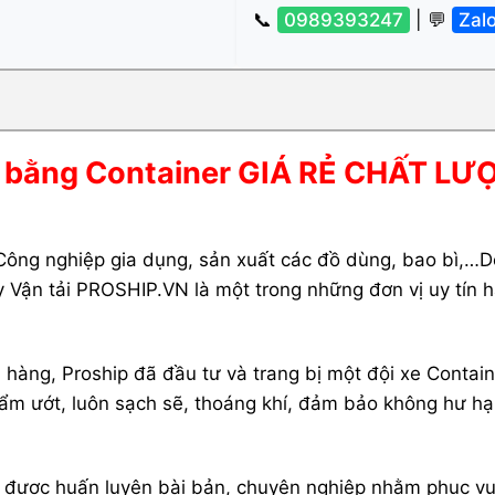
📞
0989393247
| 💬
Zal
̣a bằng Container GIÁ RẺ CHẤT LƯ
ông nghiệp gia dụng, sản xuất các đồ dùng, bao bì,…Do
ận tải PROSHIP.VN là một trong những đơn vị uy tín h
hàng, Proship đã đầu tư và trang bị một đội xe Contain
 ẩm ướt, luôn sạch sẽ, thoáng khí, đảm bảo không hư hạ
ụ xe được huấn luyện bài bản, chuyên nghiệp nhằm phục vụ