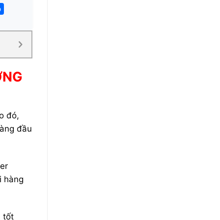
o
ỢNG
 đó,
àng đầu
er
i hàng
 tốt