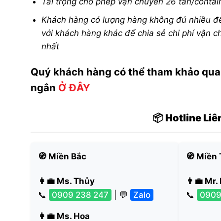
Tải trọng cho phép vận chuyển 26 tấn/conta
Khách hàng có lượng hàng không đủ nhiều để 
với khách hàng khác để chia sẻ chi phí vận c
nhất
Quý khách hàng có thể tham khảo qua
ngắn
Ở ĐÂY
📦 Hotline Li
🧭 Miền Bắc
🧭 Miền
👩‍💼 Ms. Thủy
👨‍💼 Mr.
📞
0909 238 247
| 💬
Zalo
📞
0909
👩‍💼 Ms. Hoa