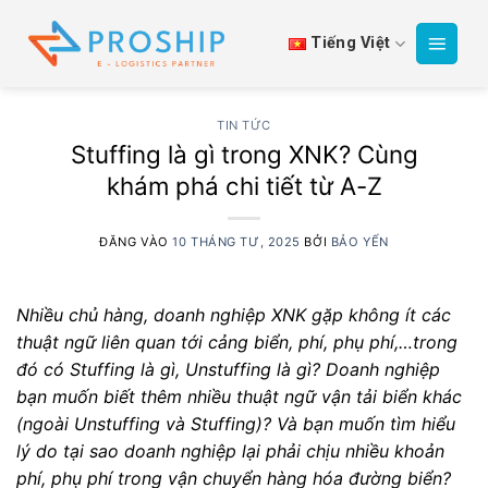
Bỏ
qua
Tiếng Việt
nội
dung
TIN TỨC
Stuffing là gì trong XNK? Cùng
khám phá chi tiết từ A-Z
ĐĂNG VÀO
10 THÁNG TƯ, 2025
BỞI
BẢO YẾN
Nhiều chủ hàng, doanh nghiệp XNK gặp không ít các
thuật ngữ liên quan tới cảng biển, phí, phụ phí,…trong
đó có Stuffing là gì, Unstuffing là gì?
Doanh nghiệp
bạn muốn biết thêm nhiều thuật ngữ vận tải biển khác
(ngoài Unstuffing và Stuffing)?
Và bạn muốn tìm hiểu
lý do tại sao doanh nghiệp lại phải chịu nhiều khoản
phí, phụ phí trong vận chuyển hàng hóa đường biển?