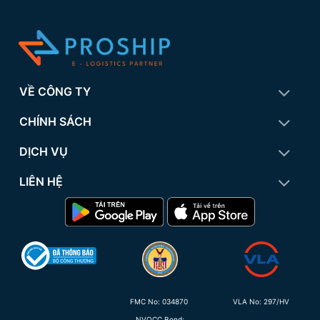
VỀ CÔNG TY
CHÍNH SÁCH
DỊCH VỤ
LIÊN HỆ
FMC No:
034870
VLA No: 297/HV
NVOCC Bond: