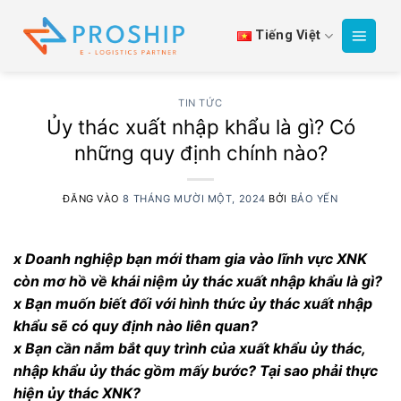
Bỏ
qua
Tiếng Việt
nội
dung
TIN TỨC
Ủy thác xuất nhập khẩu là gì? Có
những quy định chính nào?
ĐĂNG VÀO
8 THÁNG MƯỜI MỘT, 2024
BỞI
BẢO YẾN
x Doanh nghiệp bạn mới tham gia vào lĩnh vực XNK
còn mơ hồ về khái niệm ủy thác xuất nhập khẩu là gì?
x Bạn muốn biết đối với hình thức ủy thác xuất nhập
khẩu sẽ có quy định nào liên quan?
x Bạn cần nắm bắt quy trình của xuất khẩu ủy thác,
nhập khẩu ủy thác gồm mấy bước? Tại sao phải thực
hiện ủy thác XNK?