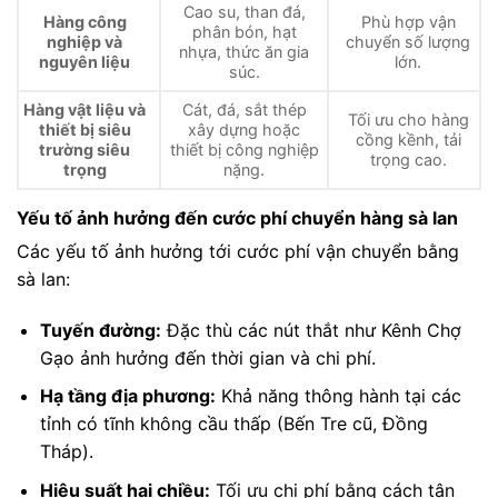
Cao su, than đá,
Hàng công
Phù hợp vận
phân bón, hạt
nghiệp và
chuyển số lượng
nhựa, thức ăn gia
nguyên liệu
lớn.
súc.
Hàng vật liệu và
Cát, đá, sắt thép
Tối ưu cho hàng
thiết bị siêu
xây dựng hoặc
cồng kềnh, tải
trường siêu
thiết bị công nghiệp
trọng cao.
trọng
nặng.
Yếu tố ảnh hưởng đến cước phí chuyển hàng sà lan
Các yếu tố ảnh hưởng tới cước phí vận chuyển bằng
sà lan:
Tuyến đường:
Đặc thù các nút thắt như Kênh Chợ
Gạo ảnh hưởng đến thời gian và chi phí.
Hạ tầng địa phương:
Khả năng thông hành tại các
tỉnh có tĩnh không cầu thấp (Bến Tre cũ, Đồng
Tháp).
Hiệu suất hai chiều:
Tối ưu chi phí bằng cách tận