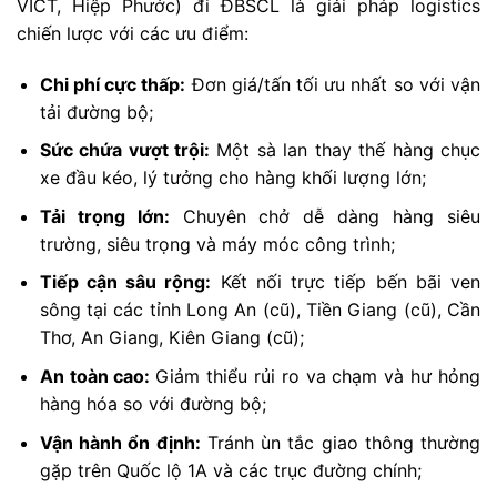
VICT, Hiệp Phước) đi ĐBSCL là giải pháp logistics
chiến lược với các ưu điểm:
Chi phí cực thấp:
Đơn giá/tấn tối ưu nhất so với vận
tải đường bộ;
Sức chứa vượt trội:
Một sà lan thay thế hàng chục
xe đầu kéo, lý tưởng cho hàng khối lượng lớn;
Tải trọng lớn:
Chuyên chở dễ dàng hàng siêu
trường, siêu trọng và máy móc công trình;
Tiếp cận sâu rộng:
Kết nối trực tiếp bến bãi ven
sông tại các tỉnh Long An (cũ), Tiền Giang (cũ), Cần
Thơ, An Giang, Kiên Giang (cũ);
An toàn cao:
Giảm thiểu rủi ro va chạm và hư hỏng
hàng hóa so với đường bộ;
Vận hành ổn định:
Tránh ùn tắc giao thông thường
gặp trên Quốc lộ 1A và các trục đường chính;