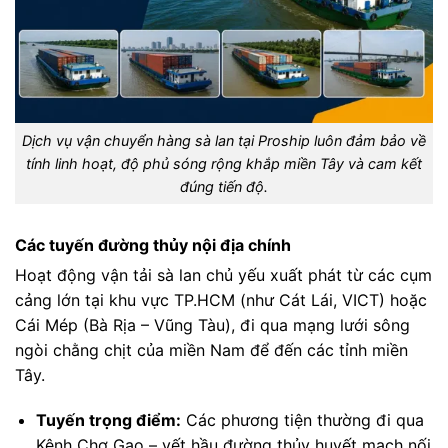
Dịch vụ vận chuyển hàng sà lan tại Proship luôn đảm bảo về
tính linh hoạt, độ phủ sóng rộng khắp miền Tây và cam kết
đúng tiến độ.
Các tuyến đường thủy nội địa chính
Hoạt động vận tải sà lan chủ yếu xuất phát từ các cụm
cảng lớn tại khu vực TP.HCM (như Cát Lái, VICT) hoặc
Cái Mép (Bà Rịa – Vũng Tàu), đi qua mạng lưới sông
ngòi chằng chịt của miền Nam để đến các tỉnh miền
Tây.
Tuyến trọng điểm:
Các phương tiện thường đi qua
Kênh Chợ Gạo – yết hầu đường thủy huyết mạch nối