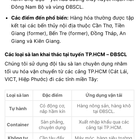
Đông Nam Bộ và vùng ĐBSCL.
Các điểm đến phổ biến:
Hàng hóa thường được tập
kết tại các bến thủy nội địa thuộc Cần Thơ, Tiền
Giang (former), Bến Tre (former), Đồng Tháp, An
Giang và Kiên Giang.
Các loại sà lan khai thác tại tuyến TP.HCM – ĐBSCL
Chúng tôi sử dụng đội tàu sà lan chuyên dụng nhằm
tối ưu hóa vận chuyển từ các cảng TP.HCM (Cát Lái,
VICT, Hiệp Phước) đi các tỉnh miền Tây:
Loại sà lan
Đặc điểm
Ứng dụng vận tải
Có động cơ,
Hàng nông sản, hàng khô
Tự hành
nắp hầm kín
tại ĐBSCL.
Sàn phẳng,
Xuất nhập khẩu qua các
Container
chuyên dụng
cảng tại TP.HCM.
Không tự
Cần tàu đẩy,
Máy móc, hàng siêu trường,