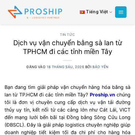
Bỏ
qua
Tiếng Việt
nội
dung
TIN TỨC
Dịch vụ vận chuyển bằng sà lan từ
TPHCM đi các tỉnh miền Tây
ĐĂNG VÀO
18 THÁNG SÁU, 2026
BỞI
BẢO YẾN
Bạn đang tìm giải pháp vận chuyển hàng hóa bằng sà
lan từ TP.HCM đi các tỉnh miền Tây?
Proship.vn
chúng
tôi là đơn vị chuyên cung cấp dịch vụ vận tải đường
thủy uy tín, kết nối từ các cảng lớn như Cát Lái, VICT
đến mạng lưới bến bãi tại Đồng bằng Sông Cửu Long
(ĐBSCL). Đây là giải pháp logistics chuyên nghiệp giúp
doanh nghiệp tiết kiệm tối đa chi phí cho hàng hóa