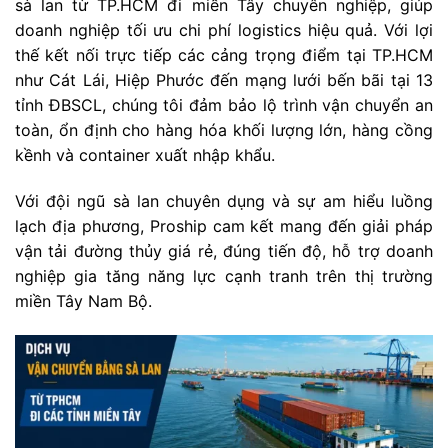
sà lan từ TP.HCM đi miền Tây chuyên nghiệp, giúp
doanh nghiệp tối ưu chi phí logistics hiệu quả. Với lợi
thế kết nối trực tiếp các cảng trọng điểm tại TP.HCM
như Cát Lái, Hiệp Phước đến mạng lưới bến bãi tại 13
tỉnh ĐBSCL, chúng tôi đảm bảo lộ trình vận chuyển an
toàn, ổn định cho hàng hóa khối lượng lớn, hàng cồng
kềnh và container xuất nhập khẩu.
Với đội ngũ sà lan chuyên dụng và sự am hiểu luồng
lạch địa phương, Proship cam kết mang đến giải pháp
vận tải đường thủy giá rẻ, đúng tiến độ, hỗ trợ doanh
nghiệp gia tăng năng lực cạnh tranh trên thị trường
miền Tây Nam Bộ.