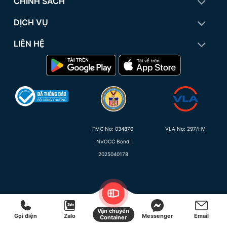
CHÍNH SÁCH
DỊCH VỤ
LIÊN HỆ
FMC No:
034870
VLA No: 297/HV
NVOCC Bond:
2025040178
Tiếng Việt
Vận chuyển
Copyright 2015 - 2026 ©
Proship
Gọi điện
Zalo
Messenger
Email
Container