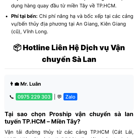
dụng hàng quay đầu từ miền Tây về TP.HCM.
Phí tại bến:
Chi phí nâng hạ và bốc xếp tại các cảng
vụ/bến thủy địa phương tại An Giang, Kiên Giang
(cũ), Vĩnh Long.
📦 Hotline Liên Hệ Dịch vụ Vận
chuyển Sà Lan
👨‍💼 Mr. Luân
📞
0975 229 303
| 💬
Zalo
Tại sao chọn Proship vận chuyển sà lan
tuyến TP.HCM – Miền Tây?
Vận tải đường thủy từ các cảng TP.HCM (Cát Lái,