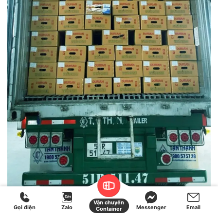
Vận chuyển
Gọi điện
Zalo
Messenger
Email
Container