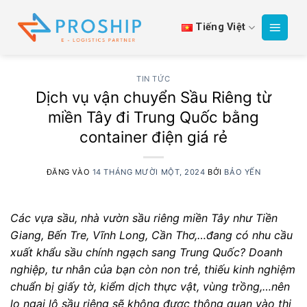
Bỏ
qua
Tiếng Việt
nội
dung
TIN TỨC
Dịch vụ vận chuyển Sầu Riêng từ
miền Tây đi Trung Quốc bằng
container điện giá rẻ
ĐĂNG VÀO
14 THÁNG MƯỜI MỘT, 2024
BỞI
BẢO YẾN
Các vựa sầu, nhà vườn sầu riêng miền Tây như Tiền
Giang, Bến Tre, Vĩnh Long, Cần Thơ,…đang có nhu cầu
xuất khẩu sầu chính ngạch sang Trung Quốc?
Doanh
nghiệp, tư nhân của bạn còn non trẻ, thiếu kinh nghiệm
chuẩn bị giấy tờ, kiểm dịch thực vật, vùng trồng,…nên
lo ngại lô sầu riêng sẽ không được thông quan vào thị