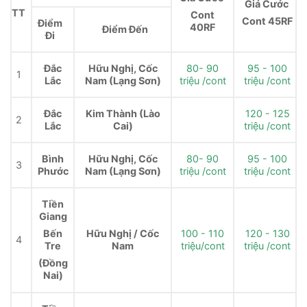
Giá Cước
TT
Cont
Cont 45RF
Điểm
40RF
Điểm Đến
Đi
Đắc
Hữu Nghị, Cốc
80- 90
95 - 100
1
Lắc
Nam (Lạng Sơn)
triệu /cont
triệu /cont
Đắc
Kim Thành (Lào
120 - 125
2
Lắc
Cai)
triệu /cont
Bình
Hữu Nghị, Cốc
80- 90
95 - 100
3
Phước
Nam (Lạng Sơn)
triệu /cont
triệu /cont
Tiền
Giang
Hữu Nghị / Cốc
100 - 110
120 - 130
Bến
4
Nam
triệu/cont
triệu /cont
Tre
(Đồng
Nai)