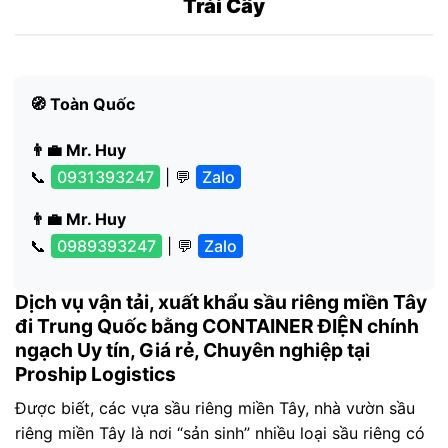
Trái Cây
🧭 Toàn Quốc
👨‍💼 Mr. Huy
📞
0931393247
| 💬
Zalo
👨‍💼 Mr. Huy
📞
0989393247
| 💬
Zalo
Dịch vụ vận tải, xuất khẩu sầu riêng miền Tây
đi Trung Quốc bằng CONTAINER ĐIỆN chính
ngạch Uy tín, Giá rẻ, Chuyên nghiệp tại
Proship Logistics
Được biết, các vựa sầu riêng miền Tây, nhà vườn sầu
riêng miền Tây là nơi “sản sinh” nhiều loại sầu riêng có