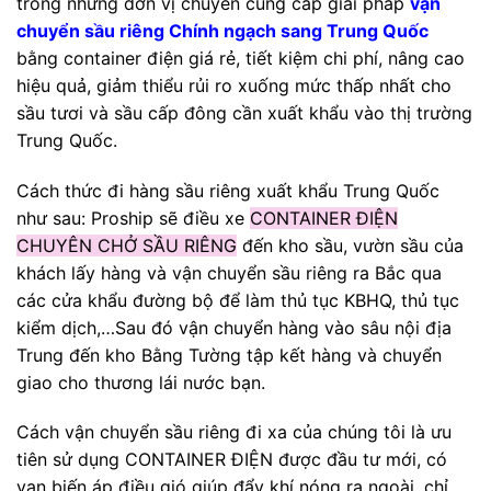
trong những đơn vị chuyên cung cấp giải pháp
vận
chuyển sầu riêng Chính ngạch sang Trung Quốc
bằng container điện giá rẻ, tiết kiệm chi phí, nâng cao
hiệu quả, giảm thiểu rủi ro xuống mức thấp nhất cho
sầu tươi và sầu cấp đông cần xuất khẩu vào thị trường
Trung Quốc.
Cách thức đi hàng sầu riêng xuất khẩu Trung Quốc
như sau: Proship sẽ điều xe
CONTAINER ĐIỆN
CHUYÊN CHỞ SẦU RIÊNG
đến kho sầu, vườn sầu của
khách lấy hàng và vận chuyển sầu riêng ra Bắc qua
các cửa khẩu đường bộ để làm thủ tục KBHQ, thủ tục
kiểm dịch,…Sau đó vận chuyển hàng vào sâu nội địa
Trung đến kho Bằng Tường tập kết hàng và chuyển
giao cho thương lái nước bạn.
Cách vận chuyển sầu riêng đi xa của chúng tôi là ưu
tiên sử dụng CONTAINER ĐIỆN được đầu tư mới, có
van biến áp điều gió giúp đẩy khí nóng ra ngoài, chỉ