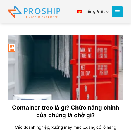
Bỏ
qua
Tiếng Việt
nội
dung
07
Th3
Container treo là gì? Chức năng chính
của chúng là chở gì?
Các doanh nghiệp, xưởng may mặc,…đang có lô hàng