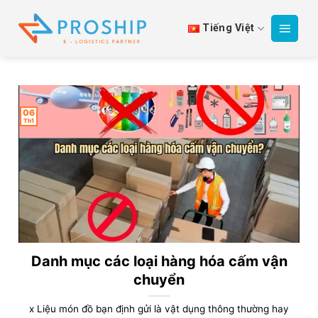
Bỏ
qua
Tiếng Việt
nội
dung
06
Th1
Danh mục các loại hàng hóa cấm vận
chuyển
x Liệu món đồ bạn định gửi là vật dụng thông thường hay