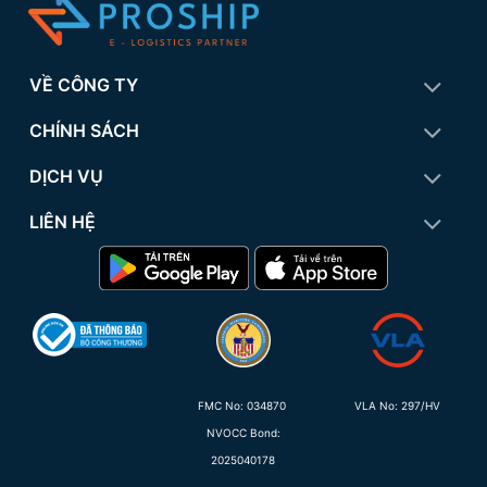
VỀ CÔNG TY
CHÍNH SÁCH
DỊCH VỤ
LIÊN HỆ
FMC No:
034870
VLA No: 297/HV
NVOCC Bond:
2025040178