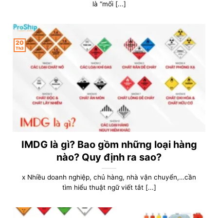
là “mối [...]
20
Th3
IMDG là gì? Bao gồm những loại hàng
nào? Quy định ra sao?
x Nhiều doanh nghiệp, chủ hàng, nhà vận chuyển,…cần
tìm hiểu thuật ngữ viết tắt [...]