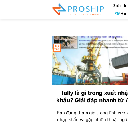
Bỏ
Giới th
qua
Hợp
nội
dung
16
Th5
Tally là gì trong xuất nh
khẩu? Giải đáp nhanh từ 
Bạn đang tham gia trong lĩnh vực 
nhập khẩu và gặp nhiều thuật ngữ [