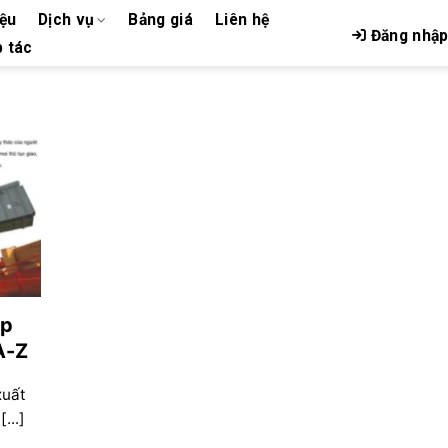
iệu
Dịch vụ
Bảng giá
Liên hệ
Đăng nhậ
 tác
ập
A-Z
xuất
...]