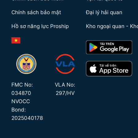
Chính sách bảo mật
Đại lý hải quan
Hồ sơ năng lực Proship
Kho ngoại quan
-
Kh
FMC No:
VLA No:
034870
297/HV
NVOCC
Bond:
2025040178