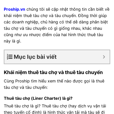
Proship.vn
chúng tôi sẽ cập nhật thông tin cần biết về
khái niệm thuê tàu chợ và tàu chuyến. Đồng thời giúp
các doanh nghiệp, chủ hàng có thể dễ dàng phân biệt
tàu chợ và tàu chuyến có gì giống nhau, khác nhau
cũng như ưu nhược điểm của hai hình thức thuê tàu
này là gì.
Mục lục bài viết
Khái niệm thuê tàu chợ và thuê tàu chuyến
Cùng Proship tìm hiểu xem thế nào được gọi là thuê
tàu chợ và tàu chuyến:
Thuê tàu chợ (Liner Charter) là gì?
Thuê tàu chợ là gì? Thuê tàu chợ (hay dịch vụ vận tải
theo tuyến cố định) là hình thức vận tải mà tàu sẽ đi