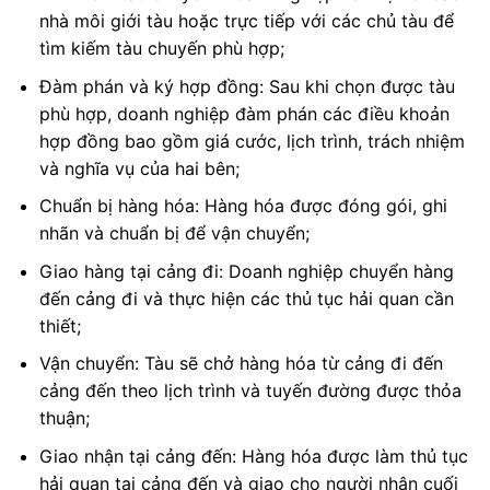
nhà môi giới tàu hoặc trực tiếp với các chủ tàu để
tìm kiếm tàu chuyến phù hợp;
Đàm phán và ký hợp đồng: Sau khi chọn được tàu
phù hợp, doanh nghiệp đàm phán các điều khoản
hợp đồng bao gồm giá cước, lịch trình, trách nhiệm
và nghĩa vụ của hai bên;
Chuẩn bị hàng hóa: Hàng hóa được đóng gói, ghi
nhãn và chuẩn bị để vận chuyển;
Giao hàng tại cảng đi: Doanh nghiệp chuyển hàng
đến cảng đi và thực hiện các thủ tục hải quan cần
thiết;
Vận chuyển: Tàu sẽ chở hàng hóa từ cảng đi đến
cảng đến theo lịch trình và tuyến đường được thỏa
thuận;
Giao nhận tại cảng đến: Hàng hóa được làm thủ tục
hải quan tại cảng đến và giao cho người nhận cuối