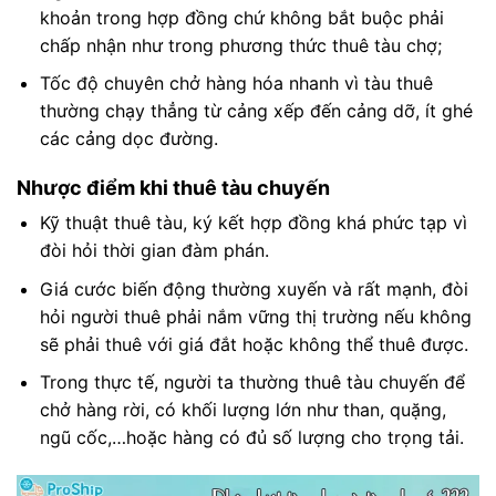
khoản trong hợp đồng chứ không bắt buộc phải
chấp nhận như trong phương thức thuê tàu chợ;
Tốc độ chuyên chở hàng hóa nhanh vì tàu thuê
thường chạy thẳng từ cảng xếp đến cảng dỡ, ít ghé
các cảng dọc đường.
Nhược điểm khi thuê tàu chuyến
Kỹ thuật thuê tàu, ký kết hợp đồng khá phức tạp vì
đòi hỏi thời gian đàm phán.
Giá cước biến động thường xuyến và rất mạnh, đòi
hỏi người thuê phải nắm vững thị trường nếu không
sẽ phải thuê với giá đắt hoặc không thể thuê được.
Trong thực tế, người ta thường thuê tàu chuyến để
chở hàng rời, có khối lượng lớn như than, quặng,
ngũ cốc,…hoặc hàng có đủ số lượng cho trọng tải.