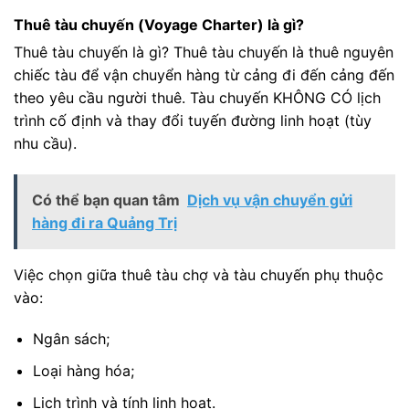
Thuê tàu chuyến (Voyage Charter) là gì?
Thuê tàu chuyến là gì? Thuê tàu chuyến là thuê nguyên
chiếc tàu để vận chuyển hàng từ cảng đi đến cảng đến
theo yêu cầu người thuê. Tàu chuyến KHÔNG CÓ lịch
trình cố định và thay đổi tuyến đường linh hoạt (tùy
nhu cầu).
Có thể bạn quan tâm
Dịch vụ vận chuyển gửi
hàng đi ra Quảng Trị
Việc chọn giữa thuê tàu chợ và tàu chuyến phụ thuộc
vào:
Ngân sách;
Loại hàng hóa;
Lịch trình và tính linh hoạt.