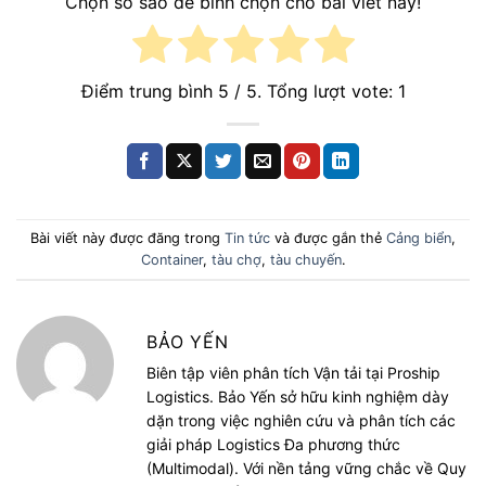
Chọn số sao để bình chọn cho bài viết này!
Điểm trung bình
5
/ 5. Tổng lượt vote:
1
Bài viết này được đăng trong
Tin tức
và được gắn thẻ
Cảng biển
,
Container
,
tàu chợ
,
tàu chuyến
.
BẢO YẾN
Biên tập viên phân tích Vận tải tại Proship
Logistics. Bảo Yến sở hữu kinh nghiệm dày
dặn trong việc nghiên cứu và phân tích các
giải pháp Logistics Đa phương thức
(Multimodal). Với nền tảng vững chắc về Quy