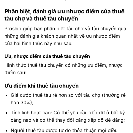
Phân biệt, đánh giá ưu nhược điểm của thuê
tàu chợ và thuê tàu chuyến
Proship giúp bạn phân biệt tàu chợ và tàu chuyến qua
những đánh giá khách quan nhất về ưu nhược điểm
của hai hình thức này như sau:
Ưu, nhược điểm của thuê tàu chuyến
Hình thức thuê tàu chuyến có những ưu điểm, nhược
điểm sau:
Ưu điểm khi thuê tàu chuyến
Giá cước thuê tàu rẻ hơn so với tàu chợ (thường rẻ
hơn 30%);
Tính linh hoạt cao: Có thể yêu cầu xếp dỡ ở bất kỳ
cảng nào và có thể thay đổi cảng xếp dỡ dễ dàng;
Người thuê tàu được tự do thỏa thuận mọi điều