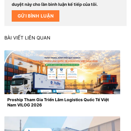
duyệt này cho lần bình luận kế tiếp của tôi.
BÀI VIẾT LIÊN QUAN
Proship Tham Gia Triển Lãm Logistics Quốc Tế Việt
Nam VILOG 2026