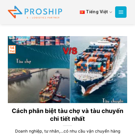
Bỏ
qua
Tiếng Việt
nội
dung
14
Th2
Cách phân biệt tàu chợ và tàu chuyến
chi tiết nhất
Doanh nghiệp, tư nhân,…có nhu cầu vận chuyển hàng