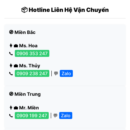
📦 Hotline Liên Hệ Vận Chuyển
🧭 Miền Bắc
👩‍💼 Ms. Hoa
📞
0906 353 247
👩‍💼 Ms. Thủy
📞
0909 238 247
| 💬
Zalo
🧭 Miền Trung
👨‍💼 Mr. Miền
📞
0909 199 247
| 💬
Zalo