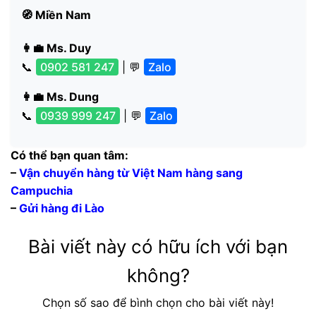
🧭 Miền Nam
👩‍💼 Ms. Duy
📞
0902 581 247
| 💬
Zalo
👩‍💼 Ms. Dung
📞
0939 999 247
| 💬
Zalo
Có thể bạn quan tâm:
–
Vận chuyển hàng từ Việt Nam hàng sang
Campuchia
–
Gửi hàng đi Lào
Bài viết này có hữu ích với bạn
không?
Chọn số sao để bình chọn cho bài viết này!