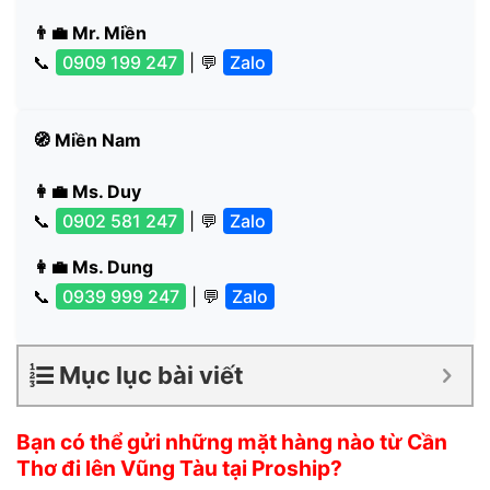
👨‍💼 Mr. Miền
📞
0909 199 247
| 💬
Zalo
🧭 Miền Nam
👩‍💼 Ms. Duy
📞
0902 581 247
| 💬
Zalo
👩‍💼 Ms. Dung
📞
0939 999 247
| 💬
Zalo
Mục lục bài viết
Bạn có thể gửi những mặt hàng nào từ Cần
Thơ đi lên Vũng Tàu tại Proship?