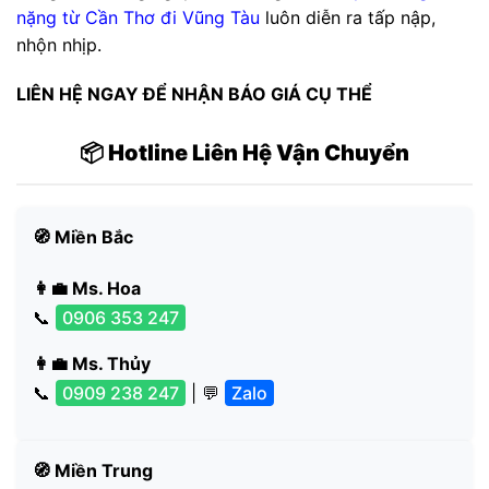
nặng từ Cần Thơ đi Vũng Tàu
luôn diễn ra tấp nập,
nhộn nhịp.
LIÊN HỆ NGAY ĐỂ NHẬN BÁO GIÁ CỤ THỂ
📦 Hotline Liên Hệ Vận Chuyển
🧭 Miền Bắc
👩‍💼 Ms. Hoa
📞
0906 353 247
👩‍💼 Ms. Thủy
📞
0909 238 247
| 💬
Zalo
🧭 Miền Trung