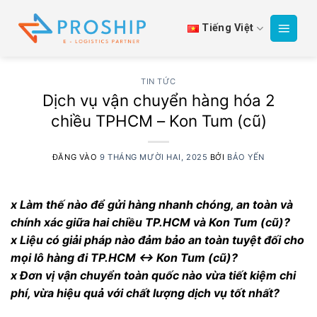
Bỏ
qua
Tiếng Việt
nội
dung
TIN TỨC
Dịch vụ vận chuyển hàng hóa 2
chiều TPHCM – Kon Tum (cũ)
ĐĂNG VÀO
9 THÁNG MƯỜI HAI, 2025
BỞI
BẢO YẾN
x Làm thế nào để gửi hàng nhanh chóng, an toàn và
chính xác giữa hai chiều TP.HCM và Kon Tum (cũ)?
x Liệu có giải pháp nào đảm bảo an toàn tuyệt đối cho
mọi lô hàng đi TP.HCM ↔ Kon Tum (cũ)?
x Đơn vị vận chuyển toàn quốc nào vừa tiết kiệm chi
phí, vừa hiệu quả với chất lượng dịch vụ tốt nhất?