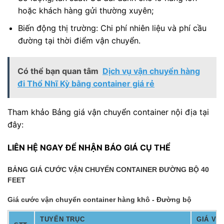
hoặc khách hàng gửi thường xuyên;
Biến động thị trường: Chi phí nhiên liệu và phí cầu
đường tại thời điểm vận chuyển.
Có thể bạn quan tâm
Dịch vụ vận chuyển hàng
đi Thổ Nhĩ Kỳ bằng container giá rẻ
Tham khảo Bảng giá vận chuyển container nội địa tại
đây:
LIÊN HỆ NGAY ĐỂ NHẬN BÁO GIÁ CỤ THỂ
BẢNG GIÁ CƯỚC VẬN CHUYỂN CONTAINER ĐƯỜNG BỘ 40
FEET
Giá cước vận chuyển container hàng khô - Đường bộ
TUYẾN TRỤC
GIÁ VẬ