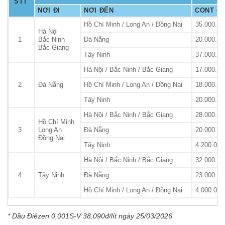
STT
NƠI ĐI
NƠI ĐẾN
CONT 40
Hồ Chí Minh / Long An / Đồng Nai
35.000.00
Hà Nội
1
Bắc Ninh
Đà Nẵng
20.000.00
Bắc Giang
Tây Ninh
37.000.00
Hà Nội / Bắc Ninh / Bắc Giang
17.000.00
2
Đà Nẵng
Hồ Chí Minh / Long An / Đồng Nai
18.000.00
Tây Ninh
20.000.00
Hà Nội / Bắc Ninh / Bắc Giang
28.000.00
Hồ Chí Minh
3
Long An
Đà Nẵng
20.000.00
Đồng Nai
Tây Ninh
4.200.000
Hà Nội / Bắc Ninh / Bắc Giang
32.000.00
4
Tây Ninh
Đà Nẵng
23.000.00
Hồ Chí Minh / Long An / Đồng Nai
4.000.000
* Dầu Điêzen 0,001S-V 38.090đ/lít ngày 25/03/2026