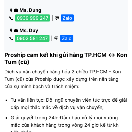
👩‍💼 Ms. Dung
📞
0939 999 247
| 💬
Zalo
👩‍💼 Ms. Duy
📞
0902 581 247
| 💬
Zalo
Proship cam kết khi gửi hàng TP.HCM ↔ Kon
Tum (cũ)
Dịch vụ vận chuyển hàng hóa 2 chiều TP.HCM – Kon
Tum (cũ) của Proship được xây dựng trên nền tảng
của sự minh bạch và trách nhiệm:
Tư vấn liên tục: Đội ngũ chuyên viên túc trực để giải
đáp mọi thắc mắc về dịch vụ vận chuyển;
Giải quyết trong 24h: Đảm bảo xử lý mọi vướng
mắc của khách hàng trong vòng 24 giờ kể từ khi