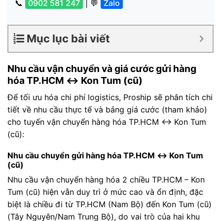
📞
0902 581 247
| 💬
Zalo
Mục lục bài viết
Nhu cầu vận chuyển và giá cước gửi hàng
hóa TP.HCM ↔ Kon Tum (cũ)
Để tối ưu hóa chi phí logistics, Proship sẽ phân tích chi
tiết về nhu cầu thực tế và bảng giá cước (tham khảo)
cho tuyến vận chuyển hàng hóa TP.HCM ↔ Kon Tum
(cũ):
Nhu cầu chuyển gửi hàng hóa TP.HCM ↔ Kon Tum
(cũ)
Nhu cầu vận chuyển hàng hóa 2 chiều TP.HCM – Kon
Tum (cũ) hiện vẫn duy trì ở mức cao và ổn định, đặc
biệt là chiều đi từ TP.HCM (Nam Bộ) đến Kon Tum (cũ)
(Tây Nguyên/Nam Trung Bộ), do vai trò của hai khu