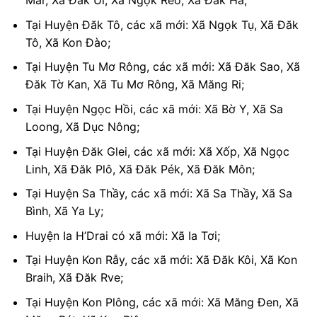
Mar, Xã Đăk Ui, Xã Ngọk Réo, Xã Đăk Hà;
Tại Huyện Đăk Tô, các xã mới: Xã Ngọk Tụ, Xã Đăk
Tô, Xã Kon Đào;
Tại Huyện Tu Mơ Rông, các xã mới: Xã Đăk Sao, Xã
Đăk Tờ Kan, Xã Tu Mơ Rông, Xã Măng Ri;
Tại Huyện Ngọc Hồi, các xã mới: Xã Bờ Y, Xã Sa
Loong, Xã Dục Nông;
Tại Huyện Đăk Glei, các xã mới: Xã Xốp, Xã Ngọc
Linh, Xã Đăk Plô, Xã Đăk Pék, Xã Đăk Môn;
Tại Huyện Sa Thầy, các xã mới: Xã Sa Thầy, Xã Sa
Bình, Xã Ya Ly;
Huyện Ia H’Drai có xã mới: Xã Ia Tơi;
Tại Huyện Kon Rẫy, các xã mới: Xã Đăk Kôi, Xã Kon
Braih, Xã Đăk Rve;
Tại Huyện Kon Plông, các xã mới: Xã Măng Đen, Xã