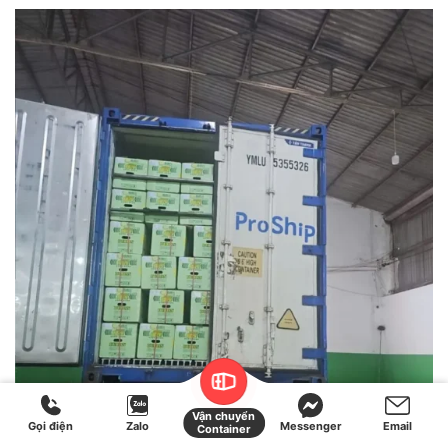
Vận chuyển
Gọi điện
Zalo
Messenger
Email
Container