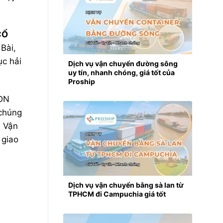
Ổ
Bài,
ục hải
Dịch vụ vận chuyển đường sông
uy tín, nhanh chóng, giá tốt của
Proship
/DN
chúng
: Vận
 giao
Dịch vụ vận chuyển bằng sà lan từ
TPHCM đi Campuchia giá tốt