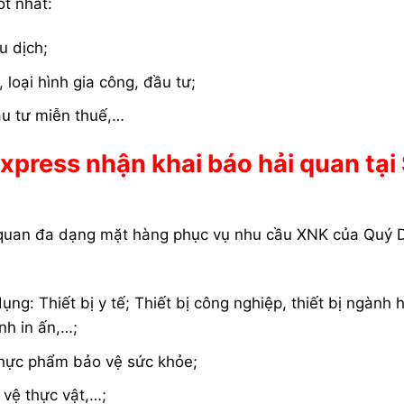
́t nhất:
u dịch;
 loại hình gia công, đầu tư;
ầu tư miễn thuế,…
press nhận khai báo hải quan tại
g quan đa dạng mặt hàng phục vụ nhu cầu XNK của Quý
g: Thiết bị y tế; Thiết bị công nghiệp, thiết bị ngành 
nh in ấn,…;
hực phẩm bảo vệ sức khỏe;
vệ thực vật,…;