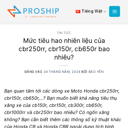
Bỏ
qua
Tiếng Việt
nội
dung
TIN TỨC
Mức tiêu hao nhiên liệu của
cbr250rr, cbr150r, cb650r bao
nhiêu?
ĐĂNG VÀO
24 THÁNG NĂM, 2024
BỞI
BẢO YẾN
Bạn quan tâm tới các dòng xe Moto Honda cbr250rr,
cbr150r, cb650r,…?
Bạn muốn biết khả năng tiêu thụ
xăng xe của cb150r, cbr150r, cb300r, cb650r,
cbr1000rr và cbr250rr bao nhiêu? Có ngốn xăng
không?
Bạn cần biết thêm các thông số kỹ thuật khác
của Honda CB và Honda CBR ngoài dung tích bình