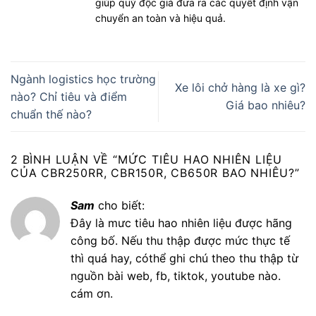
giúp quý độc giả đưa ra các quyết định vận
chuyển an toàn và hiệu quả.
Ngành logistics học trường
Xe lôi chở hàng là xe gì?
nào? Chỉ tiêu và điểm
Giá bao nhiêu?
chuẩn thế nào?
2 BÌNH LUẬN VỀ “
MỨC TIÊU HAO NHIÊN LIỆU
CỦA CBR250RR, CBR150R, CB650R BAO NHIÊU?
”
Sam
cho biết:
Đây là mưc tiêu hao nhiên liệu được hãng
công bố. Nếu thu thập được mức thực tế
thì quá hay, cóthể ghi chú theo thu thập từ
nguồn bài web, fb, tiktok, youtube nào.
cám ơn.