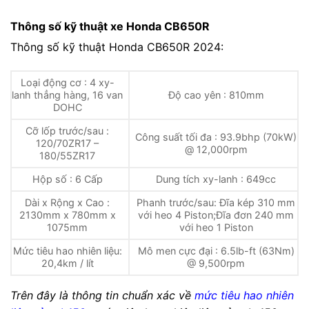
Thông số kỹ thuật xe Honda CB650R
Thông số kỹ thuật Honda CB650R 2024:
Loại động cơ : 4 xy-
lanh thẳng hàng, 16 van
Độ cao yên : 810mm
DOHC
Cỡ lốp trước/sau :
Công suất tối đa : 93.9bhp (70kW)
120/70ZR17 –
@ 12,000rpm
180/55ZR17
Hộp số : 6 Cấp
Dung tích xy-lanh : 649cc
Dài x Rộng x Cao :
Phanh trước/sau: Đĩa kép 310 mm
2130mm x 780mm x
với heo 4 Piston;Đĩa đơn 240 mm
1075mm
với heo 1 Piston
Mức tiêu hao nhiên liệu:
Mô men cực đại : 6.5lb-ft (63Nm)
20,4km / lít
@ 9,500rpm
Trên đây là thông tin chuẩn xác về
mức tiêu hao nhiên