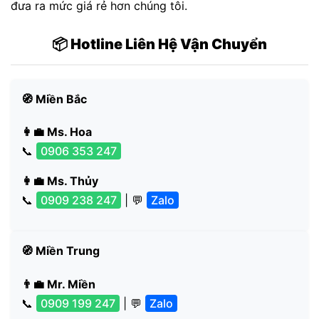
đưa ra mức giá rẻ hơn chúng tôi.
📦 Hotline Liên Hệ Vận Chuyển
🧭 Miền Bắc
👩‍💼 Ms. Hoa
📞
0906 353 247
👩‍💼 Ms. Thủy
📞
0909 238 247
| 💬
Zalo
🧭 Miền Trung
👨‍💼 Mr. Miền
📞
0909 199 247
| 💬
Zalo