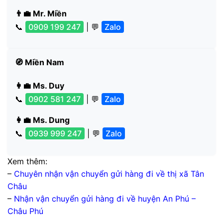
👨‍💼 Mr. Miền
📞
0909 199 247
| 💬
Zalo
🧭 Miền Nam
👩‍💼 Ms. Duy
📞
0902 581 247
| 💬
Zalo
👩‍💼 Ms. Dung
📞
0939 999 247
| 💬
Zalo
Xem thêm:
–
Chuyên nhận vận chuyển gửi hàng đi về thị xã Tân
Châu
–
Nhận vận chuyển gửi hàng đi về huyện An Phú –
Châu Phú