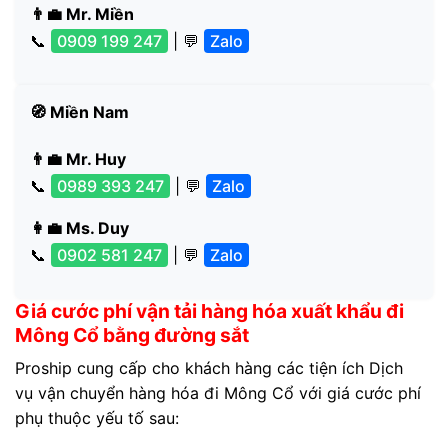
👨‍💼 Mr. Miền
📞
0909 199 247
| 💬
Zalo
🧭 Miền Nam
👨‍💼 Mr. Huy
📞
0989 393 247
| 💬
Zalo
👩‍💼 Ms. Duy
📞
0902 581 247
| 💬
Zalo
Giá cước phí vận tải hàng hóa xuất khẩu đi
Mông Cổ bằng đường sắt
Proship cung cấp cho khách hàng các tiện ích Dịch
vụ vận chuyển hàng hóa đi Mông Cổ với giá cước phí
phụ thuộc yếu tố sau: