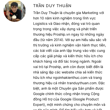
TRẦN DUY THUẬN
Trần Duy Thuận là chuyên gia Marketing với
hơn 10 năm kinh nghiệm trong lĩnh vực
Logistics và Giao nhận, đóng vai trò quan
trọng trong việc xây dựng và phát triển
thương hiệu Proship.vn ngay từ những ngày
đầu (từ năm 2014). Với sự am hiểu sâu sắc về
thị trường và kinh nghiệm vận hành thực tiễn,
các bài viết của anh tập trung vào việc cung
cấp các giải pháp và kiến thức hữu ích cho
khách hàng và đối tác trong ngành. Ngoài
vai trò tại Proship, anh còn được biết đến là
nhà sáng lập các website chia sẻ kiến thức
hữu ích như ngoinhakienthuc.com và trang
thương hiệu cá nhân tranduythuan.com. Đặc
biệt, anh là một Chuyên gia Sản phẩm được
Google chính thức công nhận trong Cộng
đồng Hỗ trợ của Google (Google Product
Expert), một minh chứng cho chuyên môn và
uy tín của mình. Để tìm hiểu sâu hơn và kết