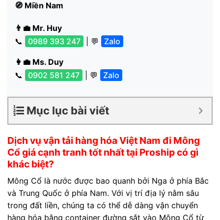
🧭 Miền Nam
👨‍💼 Mr. Huy
📞
0989 393 247
| 💬
Zalo
👩‍💼 Ms. Duy
📞
0902 581 247
| 💬
Zalo
Mục lục bài viết
Dịch vụ vận tải hàng hóa Việt Nam đi Mông
Cổ giá cạnh tranh tốt nhất tại Proship có gì
khác biệt?
Mông Cổ là nước được bao quanh bởi Nga ở phía Bắc
và Trung Quốc ở phía Nam. Với vị trí địa lý nằm sâu
trong đất liền, chúng ta có thể dễ dàng vận chuyển
hàng hóa bằng container đường sắt vào Mông Cổ từ