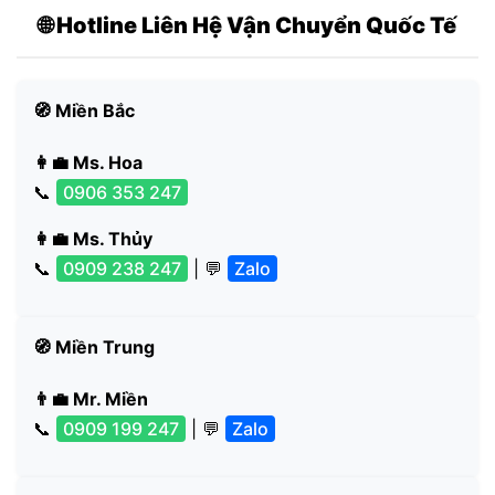
🌐 Hotline Liên Hệ Vận Chuyển Quốc Tế
🧭 Miền Bắc
👩‍💼 Ms. Hoa
📞
0906 353 247
👩‍💼 Ms. Thủy
📞
0909 238 247
| 💬
Zalo
🧭 Miền Trung
👨‍💼 Mr. Miền
📞
0909 199 247
| 💬
Zalo