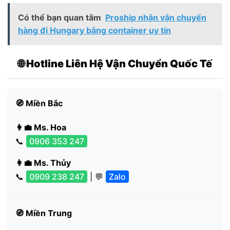
Có thể bạn quan tâm
Proship nhận vận chuyển
hàng đi Hungary bằng container uy tín
🌐 Hotline Liên Hệ Vận Chuyển Quốc Tế
🧭 Miền Bắc
👩‍💼 Ms. Hoa
📞
0906 353 247
👩‍💼 Ms. Thủy
📞
0909 238 247
| 💬
Zalo
🧭 Miền Trung