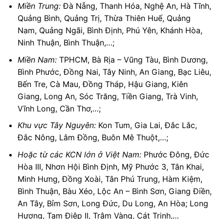
Miền Trung:
Đà Nẵng, Thanh Hóa, Nghệ An, Hà Tĩnh,
Quảng Bình, Quảng Trị, Thừa Thiên Huế, Quảng
Nam, Quảng Ngãi, Bình Định, Phú Yên, Khánh Hòa,
Ninh Thuận, Bình Thuận,…;
Miền Nam:
TPHCM, Bà Rịa – Vũng Tàu, Bình Dương,
Bình Phước, Đồng Nai, Tây Ninh, An Giang, Bạc Liêu,
Bến Tre, Cà Mau, Đồng Tháp, Hậu Giang, Kiên
Giang, Long An, Sóc Trăng, Tiền Giang, Trà Vinh,
Vĩnh Long, Cần Thơ,…;
Khu vực Tây Nguyên:
Kon Tum, Gia Lai, Đắc Lắc,
Đắc Nông, Lâm Đồng, Buôn Mê Thuột,…;
Hoặc từ các KCN lớn ở Việt Nam:
Phước Đông, Đức
Hòa III, Nhơn Hội Bình Định, Mỹ Phước 3, Tân Khai,
Minh Hưng, Đồng Xoài, Tân Phú Trung, Hàm Kiệm,
Bình Thuận, Bàu Xéo, Lộc An – Bình Sơn, Giang Điền,
An Tây, Bỉm Sơn, Long Đức, Du Long, An Hòa; Long
Hương, Tam Điệp II, Trâm Vàng, Cát Trinh,…