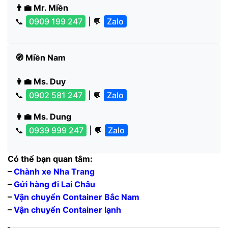
👨‍💼 Mr. Miền
📞
0909 199 247
| 💬
Zalo
🧭 Miền Nam
👩‍💼 Ms. Duy
📞
0902 581 247
| 💬
Zalo
👩‍💼 Ms. Dung
📞
0939 999 247
| 💬
Zalo
Có thể bạn quan tâm:
–
Chành xe Nha Trang
–
Gửi hàng đi Lai Châu
–
Vận chuyển Container Bắc Nam
–
Vận chuyển Container lạnh