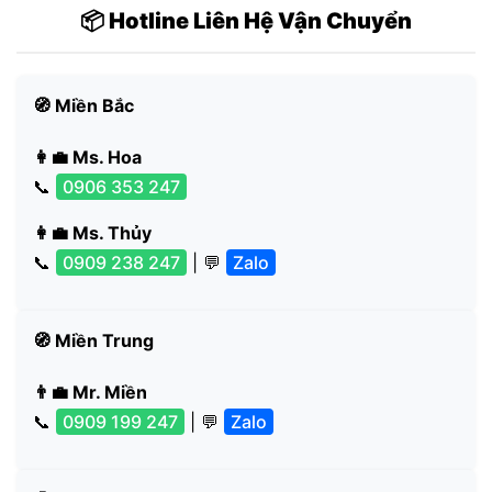
📦 Hotline Liên Hệ Vận Chuyển
🧭 Miền Bắc
👩‍💼 Ms. Hoa
📞
0906 353 247
👩‍💼 Ms. Thủy
📞
0909 238 247
| 💬
Zalo
🧭 Miền Trung
👨‍💼 Mr. Miền
📞
0909 199 247
| 💬
Zalo