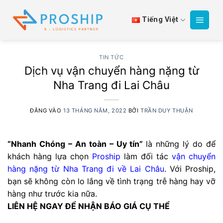
Bỏ
qua
Tiếng Việt
nội
dung
TIN TỨC
Dịch vụ vận chuyển hàng nặng từ
Nha Trang đi Lai Châu
ĐĂNG VÀO
13 THÁNG NĂM, 2022
BỞI
TRẦN DUY THUẬN
“Nhanh Chóng – An toàn – Uy tín”
là những lý do để
khách hàng lựa chọn
Proship
làm đối tác
vận chuyển
hàng nặng từ Nha Trang đi về Lai Châu
. Với Proship,
bạn sẽ không còn lo lắng về tình trạng trễ hàng hay vỡ
hàng như trước kia nữa.
LIÊN HỆ NGAY ĐỂ NHẬN BÁO GIÁ CỤ THỂ