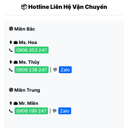
📦 Hotline Liên Hệ Vận Chuyển
🧭 Miền Bắc
👩‍💼 Ms. Hoa
📞
0906 353 247
👩‍💼 Ms. Thủy
📞
0909 238 247
| 💬
Zalo
🧭 Miền Trung
👨‍💼 Mr. Miền
📞
0909 199 247
| 💬
Zalo