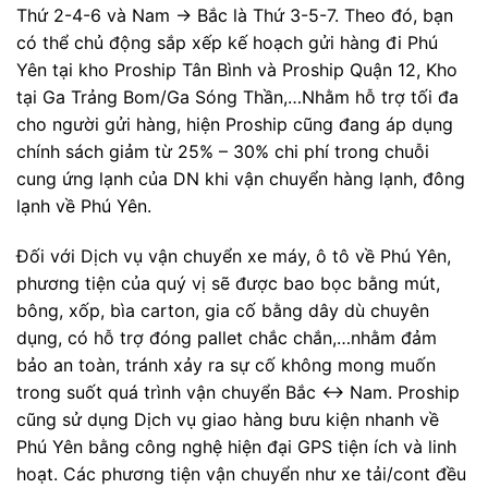
Thứ 2-4-6 và Nam -> Bắc là Thứ 3-5-7. Theo đó, bạn
có thể chủ động sắp xếp kế hoạch gửi hàng đi Phú
Yên tại kho Proship Tân Bình và Proship Quận 12, Kho
tại Ga Trảng Bom/Ga Sóng Thần,…Nhằm hỗ trợ tối đa
cho người gửi hàng, hiện Proship cũng đang áp dụng
chính sách giảm từ 25% – 30% chi phí trong chuỗi
cung ứng lạnh của DN khi vận chuyển hàng lạnh, đông
lạnh về Phú Yên.
Đối với Dịch vụ vận chuyển xe máy, ô tô về Phú Yên,
phương tiện của quý vị sẽ được bao bọc bằng mút,
bông, xốp, bìa carton, gia cố bằng dây dù chuyên
dụng, có hỗ trợ đóng pallet chắc chắn,…nhằm đảm
bảo an toàn, tránh xảy ra sự cố không mong muốn
trong suốt quá trình vận chuyển Bắc <-> Nam. Proship
cũng sử dụng Dịch vụ giao hàng bưu kiện nhanh về
Phú Yên bằng công nghệ hiện đại GPS tiện ích và linh
hoạt. Các phương tiện vận chuyển như xe tải/cont đều