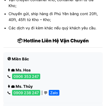
Kho;
Chuyển gửi, ship hàng đi Phú Yên bằng cont 20ft,
40ft, 45ft từ Kho – Kho;
Các dịch vụ đi kèm khác nếu quý khách yêu cầu.
📦 Hotline Liên Hệ Vận Chuyển
🧭 Miền Bắc
👩‍💼 Ms. Hoa
📞
0906 353 247
👩‍💼 Ms. Thủy
📞
0909 238 247
| 💬
Zalo