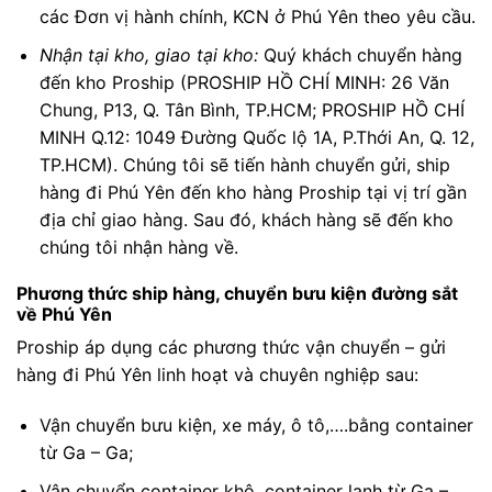
các Đơn vị hành chính, KCN ở Phú Yên theo yêu cầu.
Nhận tại kho, giao tại kho:
Quý khách chuyển hàng
đến kho Proship (PROSHIP HỒ CHÍ MINH: 26 Văn
Chung, P13, Q. Tân Bình, TP.HCM; PROSHIP HỒ CHÍ
MINH Q.12: 1049 Đường Quốc lộ 1A, P.Thới An, Q. 12,
TP.HCM). Chúng tôi sẽ tiến hành chuyển gửi, ship
hàng đi Phú Yên đến kho hàng Proship tại vị trí gần
địa chỉ giao hàng. Sau đó, khách hàng sẽ đến kho
chúng tôi nhận hàng về.
Phương thức ship hàng, chuyển bưu kiện đường sắt
về Phú Yên
Proship áp dụng các phương thức vận chuyển – gửi
hàng đi Phú Yên linh hoạt và chuyên nghiệp sau:
Vận chuyển bưu kiện, xe máy, ô tô,….bằng container
từ Ga – Ga;
Vận chuyển container khô, container lạnh từ Ga –