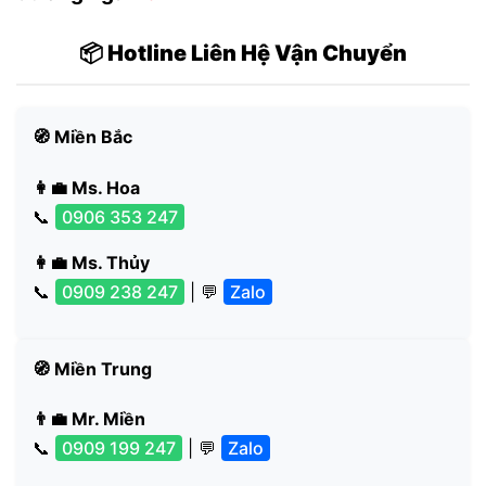
📦 Hotline Liên Hệ Vận Chuyển
🧭 Miền Bắc
👩‍💼 Ms. Hoa
📞
0906 353 247
👩‍💼 Ms. Thủy
📞
0909 238 247
| 💬
Zalo
🧭 Miền Trung
👨‍💼 Mr. Miền
📞
0909 199 247
| 💬
Zalo