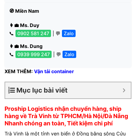
🧭 Miền Nam
👩‍💼 Ms. Duy
📞
0902 581 247
| 💬
Zalo
👩‍💼 Ms. Dung
📞
0939 999 247
| 💬
Zalo
XEM THÊM:
Vận tải container
Mục lục bài viết
Proship Logistics nhận chuyển hàng, ship
hàng về Trà Vinh từ TPHCM/Hà Nội/Đà Nẵng
Nhanh chóng an toàn, Tiết kiệm chi phí
Trà Vinh là một tỉnh ven biển ở Đồng bằng sông Cửu