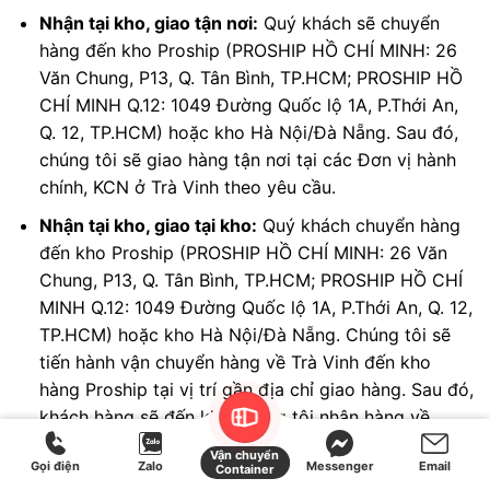
Nhận tại kho, giao tận nơi:
Quý khách sẽ chuyển
hàng đến kho Proship (PROSHIP HỒ CHÍ MINH: 26
Văn Chung, P13, Q. Tân Bình, TP.HCM; PROSHIP HỒ
CHÍ MINH Q.12: 1049 Đường Quốc lộ 1A, P.Thới An,
Q. 12, TP.HCM) hoặc kho Hà Nội/Đà Nẵng. Sau đó,
chúng tôi sẽ giao hàng tận nơi tại các Đơn vị hành
chính, KCN ở Trà Vinh theo yêu cầu.
Nhận tại kho, giao tại kho:
Quý khách chuyển hàng
đến kho Proship (PROSHIP HỒ CHÍ MINH: 26 Văn
Chung, P13, Q. Tân Bình, TP.HCM; PROSHIP HỒ CHÍ
MINH Q.12: 1049 Đường Quốc lộ 1A, P.Thới An, Q. 12,
TP.HCM) hoặc kho Hà Nội/Đà Nẵng. Chúng tôi sẽ
tiến hành vận chuyển hàng về Trà Vinh đến kho
hàng Proship tại vị trí gần địa chỉ giao hàng. Sau đó,
khách hàng sẽ đến kho chúng tôi nhận hàng về.
Vận chuyển
Gọi điện
Zalo
Messenger
Email
Container
Có thể bạn quan tâm
Dịch vụ vận chuyển gửi