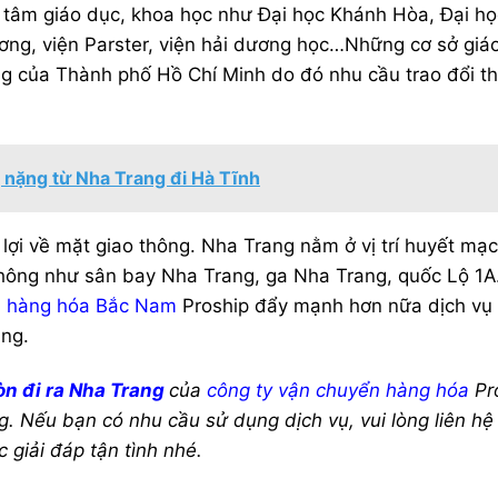
ng tâm giáo dục, khoa học như Đại học Khánh Hòa, Đại h
ơng, viện Parster, viện hải dương học…Những cơ sở giá
ng của Thành phố Hồ Chí Minh do đó nhu cầu trao đổi th
g nặng từ Nha Trang đi Hà Tĩnh
lợi về mặt giao thông. Nha Trang nằm ở vị trí huyết mạ
hông như sân bay Nha Trang, ga Nha Trang, quốc Lộ 1
n hàng hóa Bắc Nam
Proship đẩy mạnh hơn nữa dịch vụ
ang.
òn đi ra Nha Trang
của
công ty vận chuyển hàng hóa
Pr
u bạn có nhu cầu sử dụng dịch vụ, vui lòng liên hệ 
 giải đáp tận tình nhé.