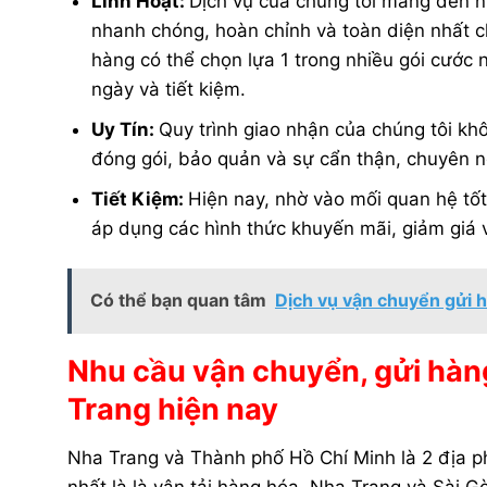
Linh Hoạt:
Dịch vụ của chúng tôi mang đến n
nhanh chóng, hoàn chỉnh và toàn diện nhất ch
hàng có thể chọn lựa 1 trong nhiều gói cước 
ngày và tiết kiệm.
Uy Tín:
Quy trình giao nhận của chúng tôi kh
đóng gói, bảo quản và sự cẩn thận, chuyên n
Tiết Kiệm:
Hiện nay, nhờ vào mối quan hệ tốt 
áp dụng các hình thức khuyến mãi, giảm giá 
Có thể bạn quan tâm
Dịch vụ vận chuyển gửi h
Nhu cầu vận chuyển, gửi hàn
Trang hiện nay
Nha Trang và Thành phố Hồ Chí Minh là 2 địa ph
nhất là là vận tải hàng hóa. Nha Trang và Sài Gò