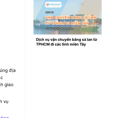
Dịch vụ vận chuyển bằng sà lan từ
TPHCM đi các tỉnh miền Tây
đúng địa
ác
nh giao
h vụ