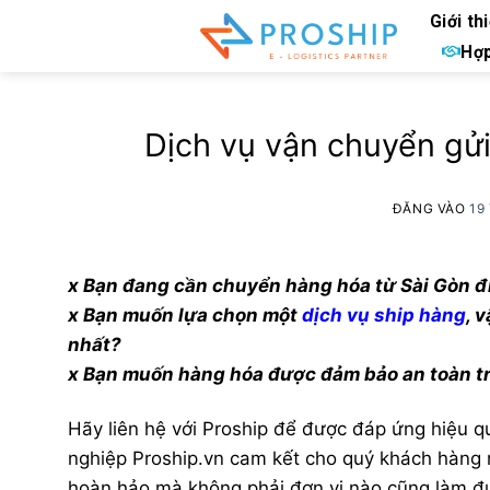
Bỏ
Giới th
qua
Hợp
nội
dung
Dịch vụ vận chuyển gửi
ĐĂNG VÀO
19
x Bạn đang cần chuyển hàng hóa từ Sài Gòn đ
x Bạn muốn lựa chọn một
dịch vụ ship hàng
, 
nhất?
x Bạn muốn hàng hóa được đảm bảo an toàn tr
Hãy liên hệ với Proship để được đáp ứng hiệu quả 
nghiệp Proship.vn cam kết cho quý khách hàng mư
hoàn hảo mà không phải đơn vị nào cũng làm đ