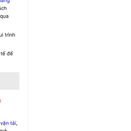
hàng
ách
 qua
i trình
 tế để
a
 vận tải
,
trở