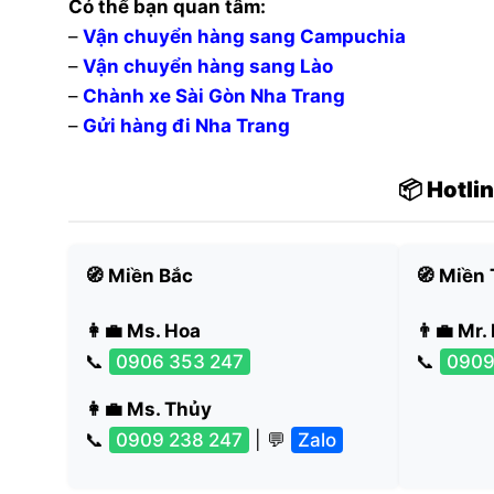
Có thể bạn quan tâm:
–
Vận chuyển hàng sang Campuchia
–
Vận chuyển hàng sang Lào
–
Chành xe Sài Gòn Nha Trang
–
Gửi hàng đi Nha Trang
📦 Hotli
🧭 Miền Bắc
🧭 Miền
👩‍💼 Ms. Hoa
👨‍💼 Mr.
📞
0906 353 247
📞
0909
👩‍💼 Ms. Thủy
📞
0909 238 247
| 💬
Zalo