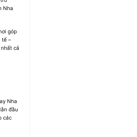
ển Nha
nơi góp
 tế –
 nhất cả
nay Nha
dẫn đầu
p các