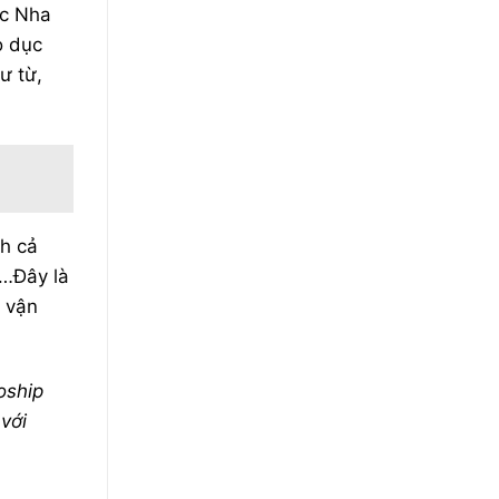
ọc Nha
o dục
ư từ,
ch cả
A…Đây là
 vận
oship
với