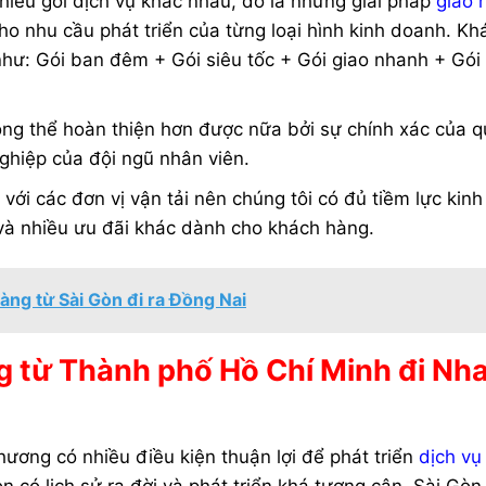
hiều gói dịch vụ khác nhau, đó là những giải pháp
giao 
o nhu cầu phát triển của từng loại hình kinh doanh. Kh
như: Gói ban đêm + Gói siêu tốc + Gói giao nhanh + Gói
ông thể hoàn thiện hơn được nữa bởi sự chính xác của qu
ghiệp của đội ngũ nhân viên.
với các đơn vị vận tải nên chúng tôi có đủ tiềm lực kinh
và nhiều ưu đãi khác dành cho khách hàng.
àng từ Sài Gòn đi ra Đồng Nai
g từ Thành phố Hồ Chí Minh đi Nh
ương có nhiều điều kiện thuận lợi để phát triển
dịch vụ
n có lịch sử ra đời và phát triển khá tương cận. Sài Gòn 