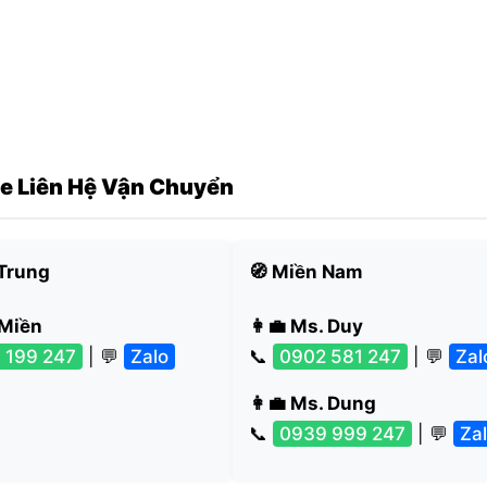
ne Liên Hệ Vận Chuyển
 Trung
🧭 Miền Nam
 Miền
👩‍💼 Ms. Duy
 199 247
| 💬
Zalo
📞
0902 581 247
| 💬
Zal
👩‍💼 Ms. Dung
📞
0939 999 247
| 💬
Za