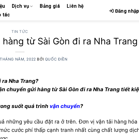
iệu
Dịch vụ
Bảng giá
Liên hệ
Đăng nhậ
 tác
TIN TỨC
 hàng từ Sài Gòn đi ra Nha Trang
 THÁNG NĂM, 2022
BỞI
QUỐC ĐIỀN
i ra Nha Trang?
vận chuyển gửi hàng từ Sài Gòn đi ra Nha Trang tiết ki
ong suốt quá trình
vận chuyển
?
những yêu cầu đặt ra ở trên. Đơn vị vận tải hàng hó
́c cước phí thấp cạnh tranh nhất cùng chất lượng dịch
ược.