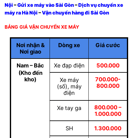
Nội
–
Gửi xe máy vào Sài Gòn
–
Dịch vụ chuyển xe
máy ra Hà Nội
–
Vận chuyển hàng đi Sài Gòn
BẢNG GIÁ VẬN CHUYỂN XE MÁY
Nơi nhận &
Dòng xe
Giá cước
Nơi giao
Nam – Bắc
Xe đạp điện
500.000
(Kho đến
kho)
700.000-
Xe máy
800.000
(số), máy
điện
800.000 –
Xe tay ga
1.000.000
SH
1.300.000