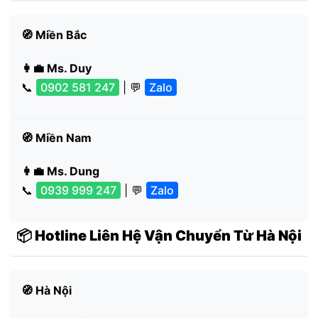
🧭 Miền Bắc
👩‍💼 Ms. Duy
📞
0902 581 247
| 💬
Zalo
🧭 Miền Nam
👩‍💼 Ms. Dung
📞
0939 999 247
| 💬
Zalo
📦 Hotline Liên Hệ Vận Chuyển Từ Hà Nội
🧭 Hà Nội