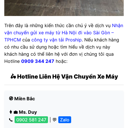
Trên đây là những kiến thức cần chú ý về dịch vụ
Nhận
vận chuyển gửi xe máy từ Hà Nội đi vào Sài Gòn –
TPHCM
của
công ty vận tải
Proship
. Nếu khách hàng
có nhu cầu sử dụng hoặc tìm hiểu về dịch vụ này
khách hàng có thể liên hệ với đơn vị chúng tôi qua
Hotline
0909 344 247
hoặc:
🛵 Hotline Liên Hệ Vận Chuyển Xe Máy
🧭 Miền Bắc
👩‍💼 Ms. Duy
📞
0902 581 247
| 💬
Zalo