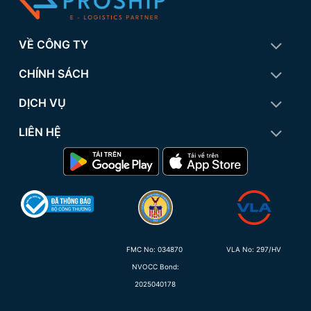
VỀ CÔNG TY
CHÍNH SÁCH
DỊCH VỤ
LIÊN HỆ
FMC No:
034870
VLA No: 297/HV
NVOCC Bond:
2025040178