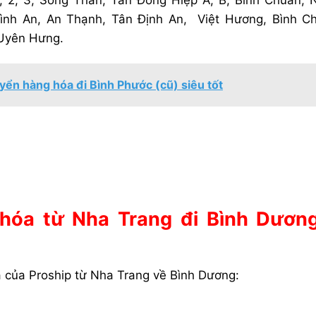
, 2, 3, Sóng Thần, Tân Đông Hiệp A, B, Bình Chuẩn,
ình An, An Thạnh, Tân Định An, Việt Hương, Bình C
 Uyên Hưng.
yển hàng hóa đi Bình Phước (cũ) siêu tốt
 hóa từ Nha Trang đi Bình Dươn
́a của Proship từ Nha Trang về Bình Dương: