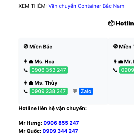
XEM THÊM:
Vận chuyển Container Bắc Nam
📦 Hotli
🧭 Miền Bắc
🧭 Miền
👩‍💼 Ms. Hoa
👨‍💼 Mr.
📞
0906 353 247
📞
0909
👩‍💼 Ms. Thủy
📞
0909 238 247
| 💬
Zalo
Hotline liên hệ vận chuyển:
Mr Hưng:
0906 855 247
Mr Quốc:
0909 344 247