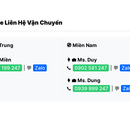
ne Liên Hệ Vận Chuyển
 Trung
🧭 Miền Nam
 Miền
👩‍💼 Ms. Duy
 199 247
| 💬
Zalo
📞
0902 581 247
| 💬
Zal
👩‍💼 Ms. Dung
📞
0939 999 247
| 💬
Za