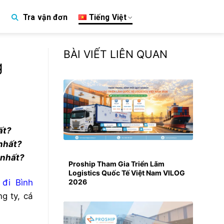
Tiếng Việt
Tra vận đơn
p
BÀI VIẾT LIÊN QUAN
g
́t?
nhất?
 nhất?
Proship Tham Gia Triển Lãm
Logistics Quốc Tế Việt Nam VILOG
 đi Bình
2026
g ty, cá