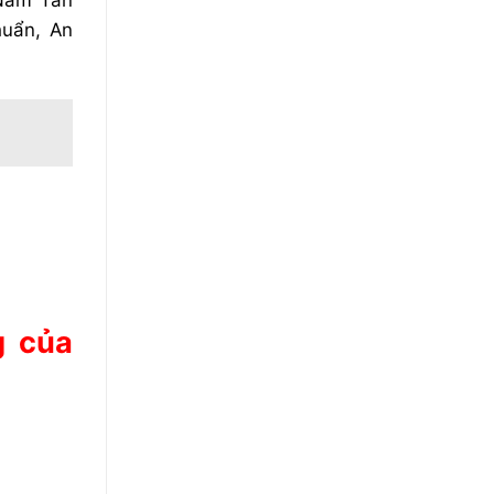
 Nam Tân
huẩn, An
g của