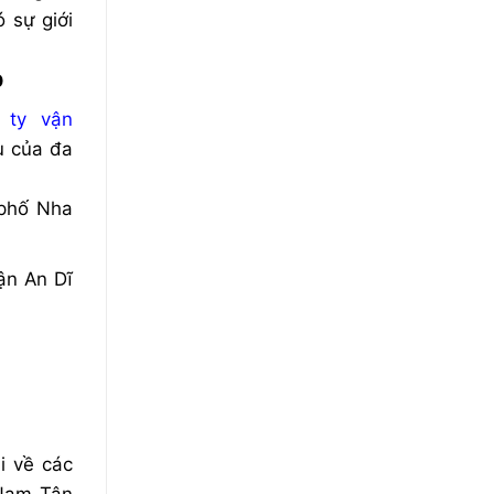
 sự giới
p
 ty vận
u của đa
phố Nha
ận An Dĩ
i về các