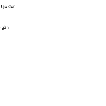
 tạo đơn
p gần