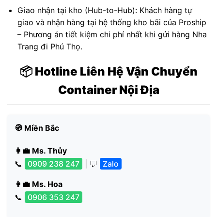
Giao nhận tại kho (Hub-to-Hub): Khách hàng tự
giao và nhận hàng tại hệ thống kho bãi của Proship
– Phương án tiết kiệm chi phí nhất khi gửi hàng Nha
Trang đi Phú Thọ.
📦 Hotline Liên Hệ Vận Chuyển
Container Nội Địa
🧭 Miền Bắc
👩‍💼 Ms. Thủy
📞
0909 238 247
| 💬
Zalo
👩‍💼 Ms. Hoa
📞
0906 353 247