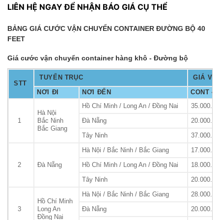
LIÊN HỆ NGAY ĐỂ NHẬN BÁO GIÁ CỤ THỂ
BẢNG GIÁ CƯỚC VẬN CHUYỂN CONTAINER ĐƯỜNG BỘ 40
FEET
Giá cước vận chuyển container hàng khô - Đường bộ
TUYẾN TRỤC
GIÁ VẬ
STT
NƠI ĐI
NƠI ĐẾN
CONT 40
Hồ Chí Minh / Long An / Đồng Nai
35.000.00
Hà Nội
1
Bắc Ninh
Đà Nẵng
20.000.00
Bắc Giang
Tây Ninh
37.000.00
Hà Nội / Bắc Ninh / Bắc Giang
17.000.00
2
Đà Nẵng
Hồ Chí Minh / Long An / Đồng Nai
18.000.00
Tây Ninh
20.000.00
Hà Nội / Bắc Ninh / Bắc Giang
28.000.00
Hồ Chí Minh
3
Long An
Đà Nẵng
20.000.00
Đồng Nai