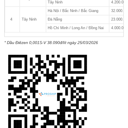
Tây Ninh
4.200.000
Hà Nội / Bắc Ninh / Bắc Giang
32.000.00
4
Tây Ninh
Đà Nẵng
23.000.00
Hồ Chí Minh / Long An / Đồng Nai
4.000.000
* Dầu Điêzen 0,001S-V 38.090đ/lít ngày 25/03/2026