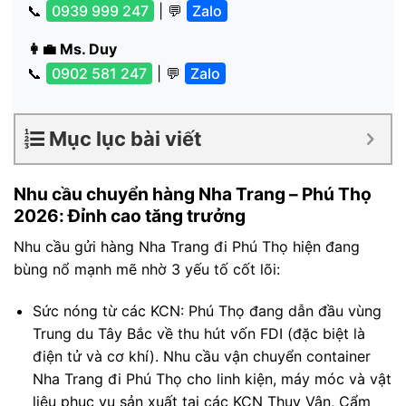
📞
0939 999 247
| 💬
Zalo
👩‍💼 Ms. Duy
📞
0902 581 247
| 💬
Zalo
Mục lục bài viết
Nhu cầu chuyển hàng Nha Trang – Phú Thọ
2026: Đỉnh cao tăng trưởng
Nhu cầu gửi hàng Nha Trang đi Phú Thọ hiện đang
bùng nổ mạnh mẽ nhờ 3 yếu tố cốt lõi:
Sức nóng từ các KCN: Phú Thọ đang dẫn đầu vùng
Trung du Tây Bắc về thu hút vốn FDI (đặc biệt là
điện tử và cơ khí). Nhu cầu vận chuyển container
Nha Trang đi Phú Thọ cho linh kiện, máy móc và vật
liệu phục vụ sản xuất tại các KCN Thụy Vân, Cẩm