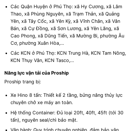
Các Quận Huyện ở Phú Thọ: xã Hy Cương, xã Lâm
Thao, xã Phùng Nguyên, xã Trạm Thản, xã Quảng
Yên, xã Tây Cốc, xã Yên Kỳ, xã Vĩnh Chân, xã Vân
Bán, xã Cự Đồng, xã Sơn Lương, xã Yên Lãng, xã
Cao Phong, xã Dũng Tiến, xã Mường Bi, phường Âu
Cơ, phường Xuân Hòa,…
Các KCN ở Phú Thọ: KCN Trung Hà, KCN Tam Nông,
KCN Thụy Vân, KCN Tasco,…
Năng lực vận tải của Proship
Proship trang bị:
Xe Hino 8 tấn: Thiết kế 2 tầng, bửng nâng thủy lực
chuyên chở xe máy an toàn.
Hệ thống Container: Đủ loại 20ft, 40ft, 45ft (tới 30
tấn), nguyên seal/chì bảo mật.
Vận hành: Quy trình chuyên nghiệp, đảm bảo vận