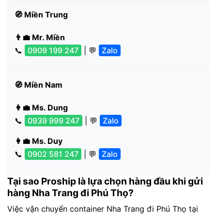
🧭 Miền Trung
👨‍💼 Mr. Miền
📞
0909 199 247
| 💬
Zalo
🧭 Miền Nam
👩‍💼 Ms. Dung
📞
0939 999 247
| 💬
Zalo
👩‍💼 Ms. Duy
📞
0902 581 247
| 💬
Zalo
Tại sao Proship là lựa chọn hàng đầu khi gửi
hàng Nha Trang đi Phú Thọ?
Việc vận chuyển container Nha Trang đi Phú Thọ tại