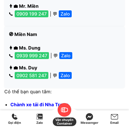
👨‍💼 Mr. Miền
📞
0909 199 247
| 💬
Zalo
🧭 Miền Nam
👩‍💼 Ms. Dung
📞
0939 999 247
| 💬
Zalo
👩‍💼 Ms. Duy
📞
0902 581 247
| 💬
Zalo
Có thể bạn quan tâm:
Chành xe tải đi Nha Trang
Vận chuyển hàng ra Huế
Vận chuyển
Gọi điện
Zalo
Messenger
Email
Container
Gửi hàng đi Móng Cái