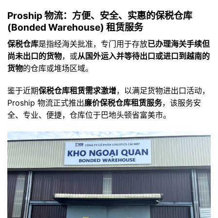
Proship 物流：方便、安全、实惠的保税仓库
(Bonded Warehouse) 租赁服务
保税仓库
是指经海关批准，专门用于存放
已办理海关手续但
尚未出口的货物
，或
从国外运入并等待出口或进口到越南的
货物
的仓库或堆场区域。
鉴于近期
保税仓库租赁需求激增
，以满足货物进出口活动，
Proship 物流正式推出
廉价保税仓库租赁服务
，该服务安
全、专业、便捷，仓库位于巴地头顿省富美市。