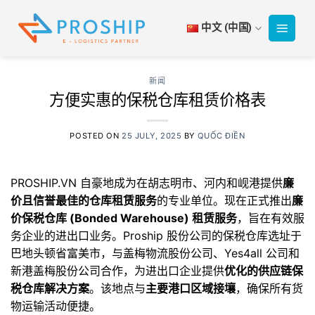
跳
到
中文 (中国)
内
容
新闻
方便实惠的保税仓库租赁价格表
POSTED ON
25 JULY, 2025
BY
QUỐC ĐIỀN
PROSHIP.VN 自豪地成为在胡志明市、河内和岘港提供
廉
价且信誉最佳的仓库租赁服务
的专业单位。现在正式推出
廉
价保税仓库 (Bonded Warehouse) 租赁服务
，旨在有效服
务企业的进出口业务。Proship 股份公司的保税仓库选址于
巴地头顿省富美市，与盖梅物流股份公司、Yes4all 公司和
新港盖梅股份公司合作，为进出口企业提供
优化的供应链保
税仓库解决方案
。该地点与
主要港口区域接壤
，确保所有货
物运输活动便捷。