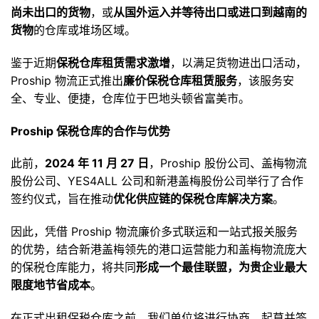
尚未出口的货物
，或
从国外运入并等待出口或进口到越南的
货物
的仓库或堆场区域。
鉴于近期
保税仓库租赁需求激增
，以满足货物进出口活动，
Proship 物流正式推出
廉价保税仓库租赁服务
，该服务安
全、专业、便捷，仓库位于巴地头顿省富美市。
Proship 保税仓库的合作与优势
此前，
2024 年 11 月 27 日
，Proship 股份公司、盖梅物流
股份公司、YES4ALL 公司和新港盖梅股份公司举行了合作
签约仪式，旨在推动
优化供应链的保税仓库解决方案
。
因此，凭借 Proship 物流廉价多式联运和一站式报关服务
的优势，结合新港盖梅领先的港口运营能力和盖梅物流庞大
的保税仓库能力，将共同
形成一个最佳联盟，为贵企业最大
限度地节省成本
。
在正式出租保税仓库之前，我们单位将进行协商、起草并签