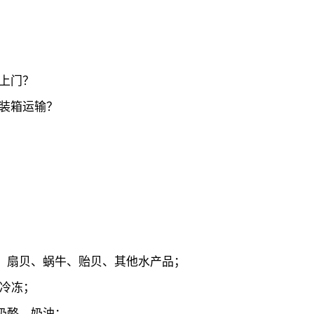
上门？
装箱运输？
、扇贝、蜗牛、贻贝、其他水产品；
/冷冻；
奶酪、奶油；