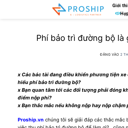
Bỏ
Giới th
qua
Hợp
nội
dung
Phí bảo trì đường bộ là 
ĐĂNG VÀO
2 T
x Các bác tài đang điều khiển phương tiện xe
hiểu phí bảo trì đường bộ?
x Bạn quan tâm tới các đối tượng phải đóng kh
điểm nộp phí?
x Bạn thắc mắc nếu không nộp hay nộp chậm p
Proship.vn
chúng tôi sẽ giải đáp các thắc mắc
việc thu phí bảo trì đường bộ để làm gì?…cũng nh