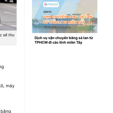
́c sẽ thu
Dịch vụ vận chuyển bằng sà lan từ
TPHCM đi các tỉnh miền Tây
ng
tô, máy
 bằng