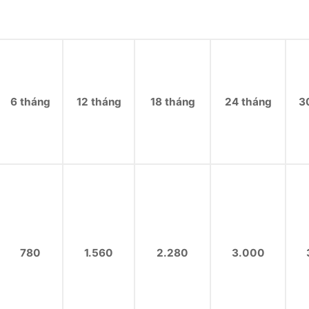
6 tháng
12 tháng
18 tháng
24 tháng
3
780
1.560
2.280
3.000