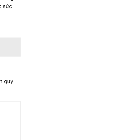
c sức
h quy