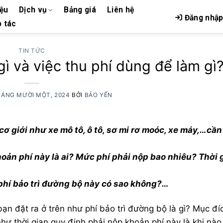
iệu
Dịch vụ
Bảng giá
Liên hệ
Đăng nhậ
 tác
TIN TỨC
gì và việc thu phí dùng để làm gì
HÁNG MƯỜI MỘT, 2024
BỞI
BẢO YẾN
 cơ giới như xe mô tô, ô tô, sơ mi rơ moóc, xe máy,…cần 
oản phí này là ai? Mức phí phải nộp bao nhiêu? Thời g
hí bảo trì đường bộ này có sao không?…
 bạn đặt ra ở trên như phí bảo trì đường bộ là gì? Mục đí
ư thời gian quy định phải nộp khoản phí này là khi nào